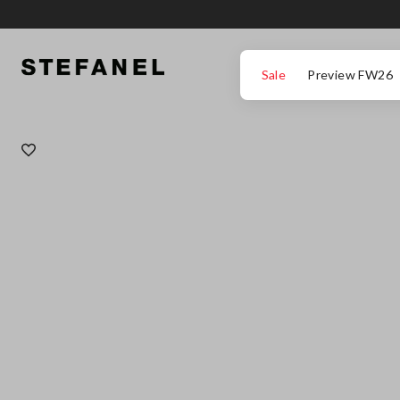
IR PARA O CONTEÚDO PRINCIPAL
DESÇA ATÉ AO FIM DA PÁGINA
Sale
Preview FW26