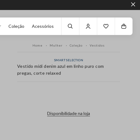
r
Coleção
Acessórios
Home
Mulher
Coleção
Vestidos
SMART SELECTION
Vestido midi denim azul em linho puro com
pregas, corte relaxed
label.color
Disponibilidade na loja