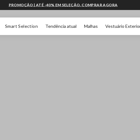
PROMOÇÃO | ATÉ -40% EM SELEÇÃO. COMPRAR AGORA
Smart Selection
Tendência atual
Malhas
Vestuário Exterio