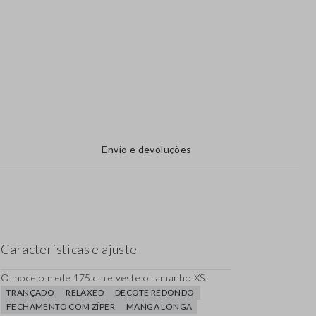
Envio e devoluções
Características e ajuste
O modelo mede 175 cm e veste o tamanho XS.
TRANÇADO
RELAXED
DECOTE REDONDO
FECHAMENTO COM ZÍPER
MANGA LONGA