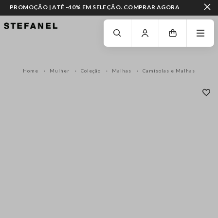
PROMOÇÃO | ATÉ -40% EM SELEÇÃO. COMPRAR AGORA
IR PARA O CONTEÚDO PRINCIPAL
DESÇA ATÉ AO FIM DA PÁGINA
Home
Mulher
Coleção
Malhas
Camisolas e Malhas