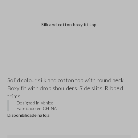
Silk and cotton boxy fit top
label.color
Solid colour silk and cotton top with round neck.
Boxy fit with drop shoulders. Side slits. Ribbed
trims.
Designed in Venice
Fabricado em
CHINA
Disponibilidade na loja