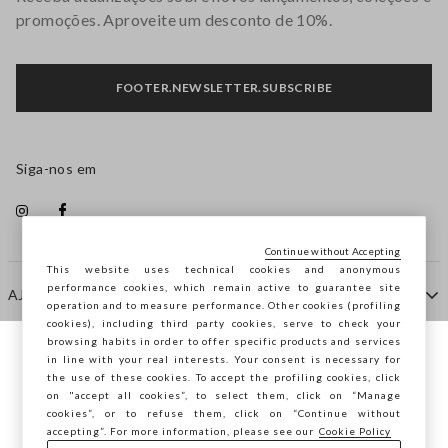
promoções. Aproveite um desconto de 10%.
FOOTER.NEWSLETTER.SUBSCRIBE
Siga-nos em
Continue without Accepting
This website uses technical cookies and anonymous
performance cookies, which remain active to guarantee site
AJUDA
operation and to measure performance. Other cookies (profiling
cookies), including third party cookies, serve to check your
browsing habits in order to offer specific products and services
EMPRESA
in line with your real interests. Your consent is necessary for
Está a navegar na STEFANEL Portugal,
the use of these cookies. To accept the profiling cookies, click
deseja guardar a sua localização?
on "accept all cookies”, to select them, click on “Manage
cookies”, or to refuse them, click on “Continue without
CONTACTE-NOS
accepting”. For more information, please see our
Cookie Policy