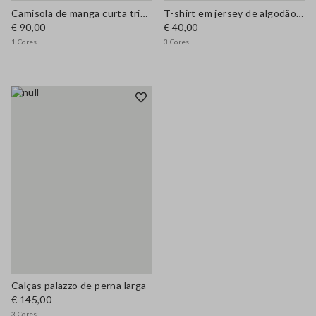
Camisola de manga curta tricot
T-shirt em jersey de algodão Supima
€ 90,00
€ 40,00
1 Cores
3 Cores
Calças palazzo de perna larga
€ 145,00
3 Cores