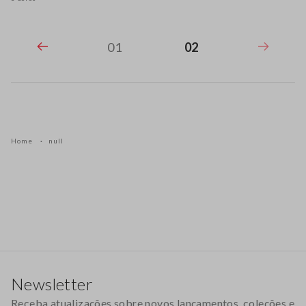
01
02
Home
null
Rodapé
Newsletter
Receba atualizações sobre novos lançamentos, coleções e