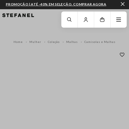
PROMOÇÃO | ATÉ -40% EM SELEÇÃO. COMPRAR AGORA
IR PARA O CONTEÚDO PRINCIPAL
DESÇA ATÉ AO FIM DA PÁGINA
Home
Mulher
Coleção
Malhas
Camisolas e Malhas