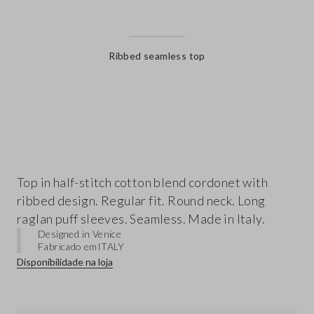
Ribbed seamless top
label.color
Top in half-stitch cotton blend cordonet with
ribbed design. Regular fit. Round neck. Long
raglan puff sleeves. Seamless. Made in Italy.
Designed in Venice
Fabricado em
ITALY
Disponibilidade na loja