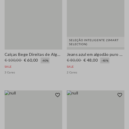
SELEÇÃO INTELIGENTE (SMART
SELECTION)
Calças Bege Direitas de Algodão Elástico
Jeans azul em algodão puro com ajuste regular
€ 100,00
€ 60,00
€ 80,00
€ 48,00
-40%
-40%
SALE
SALE
3 Cores
2 Cores