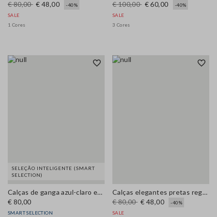
€ 80,00
€ 48,00
€ 100,00
€ 60,00
-40%
-40%
SALE
SALE
1 Cores
3 Cores
SELEÇÃO INTELIGENTE (SMART
SELECTION)
Calças de ganga azul-claro em algodão puro, corte relaxed
Calças elegantes pretas regular fit
€ 80,00
€ 80,00
€ 48,00
-40%
SMART SELECTION
SALE