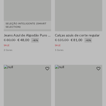
SELEÇÃO INTELIGENTE (SMART
SELECTION)
Jeans Azul de Algodão Puro Corte Regular
Calças azuis de corte regular
€ 80,00
€ 48,00
€ 135,00
€ 81,00
-40%
-40%
SALE
SALE
2 Cores
1 Cores