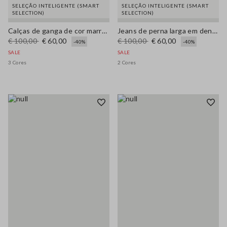
SELEÇÃO INTELIGENTE (SMART
SELEÇÃO INTELIGENTE (SMART
SELECTION)
SELECTION)
Calças de ganga de cor marrom estilo regular fit com pernas largas em algodão denim puro
Jeans de perna larga em denim azul de algodão puro
€ 100,00
€ 60,00
€ 100,00
€ 60,00
-40%
-40%
SALE
SALE
3 Cores
2 Cores