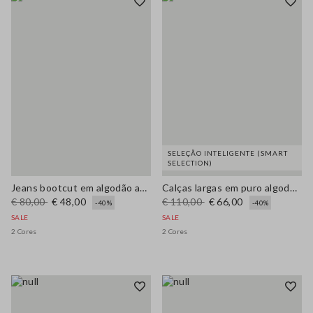
SELEÇÃO INTELIGENTE (SMART
SELECTION)
Jeans bootcut em algodão azul elástico
Calças largas em puro algodão castanho
€ 80,00
€ 48,00
€ 110,00
€ 66,00
-40%
-40%
SALE
SALE
2 Cores
2 Cores