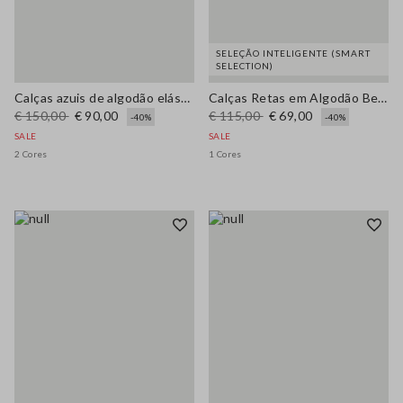
SELEÇÃO INTELIGENTE (SMART
SELECTION)
Calças azuis de algodão elástico com corte direito
Calças Retas em Algodão Bege Puro
€ 150,00
€ 90,00
€ 115,00
€ 69,00
-40%
-40%
SALE
SALE
2 Cores
1 Cores