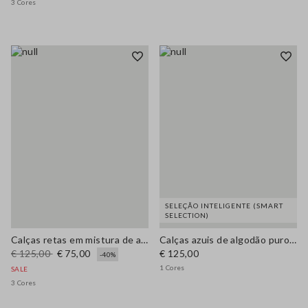
3 Cores
SELEÇÃO INTELIGENTE (SMART
SELECTION)
Calças retas em mistura de algodão e linho roxo com corte regular
Calças azuis de algodão puro de perna direita
€ 125,00
€ 75,00
€ 125,00
-40%
1 Cores
SALE
3 Cores