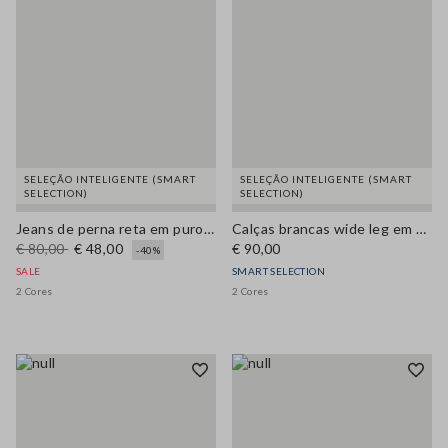
SELEÇÃO INTELIGENTE (SMART
SELEÇÃO INTELIGENTE (SMART
SELECTION)
SELECTION)
Jeans de perna reta em puro algodão denim azul
Calças brancas wide leg em algodão puro
€ 80,00
€ 48,00
€ 90,00
-40%
SALE
SMART SELECTION
2 Cores
2 Cores