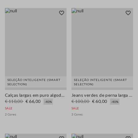
SELEÇÃO INTELIGENTE (SMART
SELEÇÃO INTELIGENTE (SMART
SELECTION)
SELECTION)
Calças largas em puro algodão bege
Jeans verdes de perna larga em denim de algodão puro com corte regular
€ 110,00
€ 66,00
€ 100,00
€ 60,00
-40%
-40%
SALE
SALE
2 Cores
3 Cores