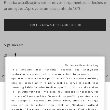
Receba atualizações sobre novos lançamentos, coleções e
promoções. Aproveite um desconto de 10%.
FOOTER.NEWSLETTER.SUBSCRIBE
Siga-nos em
Continue without Accepting
This website uses technical cookies and anonymous
performance cookies, which remain active to guarantee site
AJUDA
operation and to measure performance. Other cookies (profiling
cookies), including third party cookies, serve to check your
browsing habits in order to offer specific products and services
EMPRESA
in line with your real interests. Your consent is necessary for
Está a navegar na STEFANEL Portugal,
the use of these cookies. To accept the profiling cookies, click
deseja guardar a sua localização?
on "accept all cookies”, to select them, click on “Manage
cookies”, or to refuse them, click on “Continue without
CONTACTE-NOS
accepting”. For more information, please see our
Cookie Policy