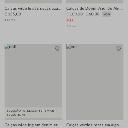
Calças wide leg às riscas azul e branco em mistura de viscose
Calças de Denim Azul de Algodão Elástico com Corte Reto
€ 135,00
€ 100,00
€ 60,00
-40%
1 Cores
SALE
1 Cores
SELEÇÃO INTELIGENTE (SMART
SELECTION)
Calças wide leg em denim azul puro algodão
Calças verdes retas em algodão elástico