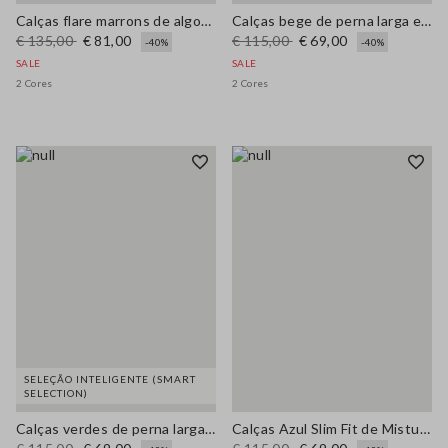
Calças flare marrons de algodão elástico
Calças bege de perna larga em algodão elástico
€ 135,00
€ 81,00
€ 115,00
€ 69,00
-40%
-40%
SALE
SALE
2 Cores
2 Cores
SELEÇÃO INTELIGENTE (SMART
SELECTION)
Calças verdes de perna larga em puro algodão
Calças Azul Slim Fit de Mistura de Algodão Elástico