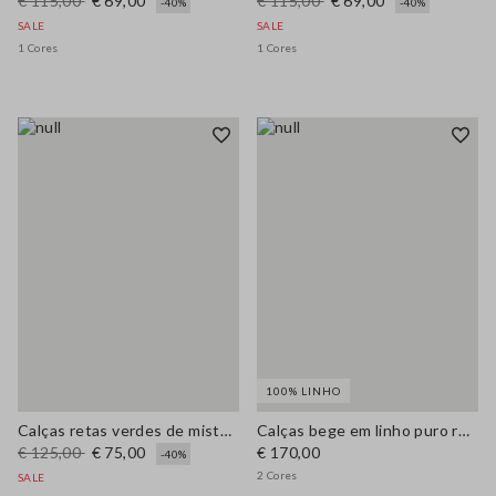
€ 115,00
€ 69,00
€ 115,00
€ 69,00
-40%
-40%
SALE
SALE
1 Cores
1 Cores
100% LINHO
Calças retas verdes de mistura de algodão e linho, ajuste regular
Calças bege em linho puro regular fit
€ 125,00
€ 75,00
€ 170,00
-40%
2 Cores
SALE