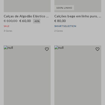
100% LINHO
Calças de Algodão Elástico Azul
Calções bege em linho puro, regular fit
€ 100,00
€ 60,00
€ 80,00
-40%
SALE
SMART SELECTION
3 Cores
2 Cores