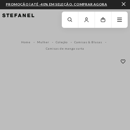
PROMOÇÃO | ATÉ -40% EM SELEÇÃO. COMPRAR AGORA
IR PARA O CONTEÚDO PRINCIPAL
DESÇA ATÉ AO FIM DA PÁGINA
Home
Mulher
Coleção
Camisas & Blusas
Camisas de manga curta