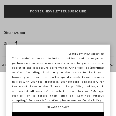
FOOTER.NEWSLETTER.SUBSCRIBE
Siga-nos em
Continue without Accepting
This website uses technical cookies and anonymous
performance cookies, which remain active to guarantee site
AJUDA
operation and to measure performance. Other cookies (profiling
cookies), including third party cookies, serve to check your
browsing habits in order to offer specific products and services
EMPRESA
in line with your real interests. Your consent is necessary for
Está a navegar na STEFANEL Portugal,
the use of these cookies. To accept the profiling cookies, click
deseja guardar a sua localização?
on "accept all cookies”, to select them, click on “Manage
cookies”, or to refuse them, click on “Continue without
CONTACTE-NOS
accepting”. For more information, please see our
Cookie Policy
MANAGE COOKIES
CONFIRMAR