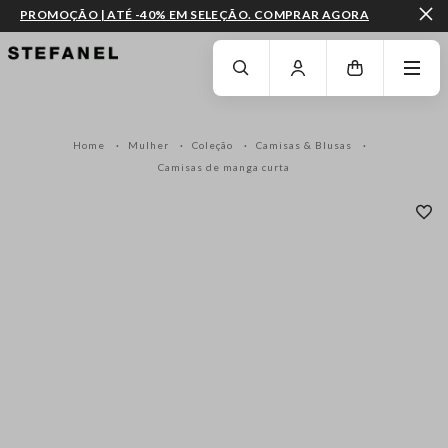
PROMOÇÃO | ATÉ -40% EM SELEÇÃO. COMPRAR AGORA
IR PARA O CONTEÚDO PRINCIPAL
DESÇA ATÉ AO FIM DA PÁGINA
Home
Mulher
Coleção
Camisas & Blusas
Camisas de manga curta