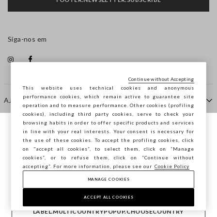
Siga-nos em
Continue without Accepting
This website uses technical cookies and anonymous
performance cookies, which remain active to guarantee site
AJUDA
operation and to measure performance. Other cookies (profiling
cookies), including third party cookies, serve to check your
browsing habits in order to offer specific products and services
EMPRESA
in line with your real interests. Your consent is necessary for
Está a navegar na STEFANEL Portugal,
the use of these cookies. To accept the profiling cookies, click
deseja guardar a sua localização?
on "accept all cookies”, to select them, click on “Manage
cookies”, or to refuse them, click on “Continue without
CONTACTE-NOS
accepting”. For more information, please see our
Cookie Policy
MANAGE COOKIES
CONFIRMAR
Copyright © Ovs S.p.A. -
2.4.0
ACCEPT ALL COOKIES
footer.item.country
Portugal
LABEL.MULTICOUNTRYPOPUP.CHOOSECOUNTRY