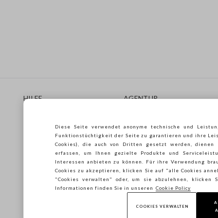
Footer
HILFE
AGENTUR
Häufig Gestellte Fragen
Store locator
Lieferungen
Drucken
Diese Seite verwendet anonyme technische und Leistun
Rücksendungen
Verkaufsbedingungen
Funktionstüchtigkeit der Seite zu garantieren und ihre Lei
Gift Card
Franchsing
Cookies), die auch von Dritten gesetzt werden, dienen
erfassen, um Ihnen gezielte Produkte und Serviceleistu
Care Guide
Accessibility
Interessen anbieten zu können. Für ihre Verwendung brau
Leitfaden zur Größe
Nachhaltigkeit
Cookies zu akzeptieren, klicken Sie auf "alle Cookies ann
"Cookies verwalten" oder, um sie abzulehnen, klicken
Informationen finden Sie in unseren
Cookie Policy
A
COOKIES VERWALTEN
A