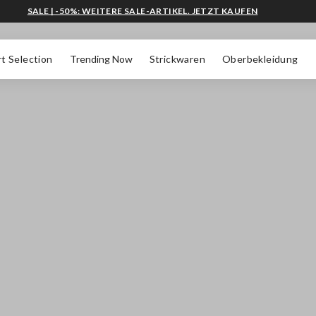
SALE | -50%: WEITERE SALE-ARTIKEL. JETZT KAUFEN
t Selection
Trending Now
Strickwaren
Oberbekleidung