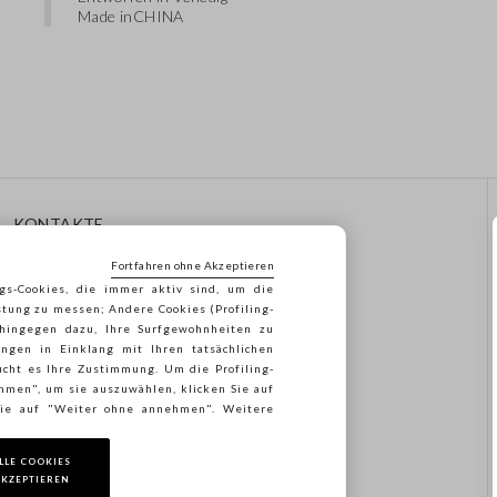
Made in
CHINA
KONTAKTE
Rufen Sie Uns An: 041
Fortfahren ohne Akzeptieren
8520343
gs-Cookies, die immer aktiv sind, um die
Senden Sie Uns Eine E-Mail
stung zu messen; Andere Cookies (Profiling-
Folgen Sie Ihrer
 hingegen dazu, Ihre Surfgewohnheiten zu
Bestellung/Rücksendung
ngen in Einklang mit Ihren tatsächlichen
cht es Ihre Zustimmung. Um die Profiling-
ehmen", um sie auszuwählen, klicken Sie auf
 Sie auf "Weiter ohne annehmen". Weitere
LLE COOKIES
KZEPTIEREN