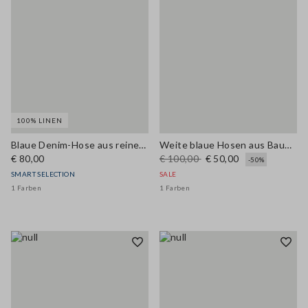
100% LINEN
Blaue Denim-Hose aus reinem Leinen mit weitem Bein
Weite blaue Hosen aus Baumwollmischung mit Gürtel
€ 80,00
€ 100,00
€ 50,00
-50%
SMART SELECTION
SALE
1 Farben
1 Farben