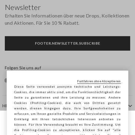
Newsletter
Erhalten Sie Informationen über neue Drops, Kollektionen
und Aktionen. Für Sie 10 % Rabatt.
FOOTER.NEWSLETTER.SUBSCRIBE
Folgen Sie uns auf
Fortfahren ohne Akzeptieren
Diese Seite verwendet anonyme technische und Leistungs-
Cookies, die immer aktiv sind, um die Funktionstüchtigkeit der
Seite zu garantieren und ihre Leistung zu messen; Andere
Cookies (Profiling-Cookies), die auch von Dritten gesetzt
HILFE
werden, dienen hingegen dazu, Ihre Surfgewohnheiten zu
erfassen, um Ihnen gezielte Produkte und Serviceleistungen in
Einklang mit Ihren tatsächlichen Interessen anbieten zu
Sie surfen auf der Seite von STEFANEL
können. Für ihre Verwendung braucht es Ihre Zustimmung. Um
AGENTUR
die Profiling-Cookies zu akzeptieren, klicken Sie auf "alle
Österreich, möchten Sie Ihren Standort