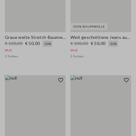
100% BAUMWOLLE
Graue weite Stretch-Baumwollhose
Weit geschnittene Jeans aus reinem blauem Denim
€ 100,00
€ 50,00
€ 100,00
€ 50,00
-50%
-50%
SALE
SALE
3 Farben
2 Farben