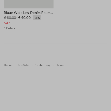
Blaue Wide Leg Denim Baumwollmischung Hose
€ 80,00
€ 40,00
-50%
SALE
1 Farben
Home
Pre-Sale
Bekleidung
Jeans
Footer