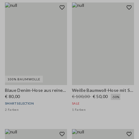
100% BAUMWOLLE
Blaue Denim-Hose aus reiner Baumwolle im Relaxed Fit
Weiße Baumwoll-Hose mit Stretch Wide Leg
€ 80,00
€ 100,00
€ 50,00
-50%
SMART SELECTION
SALE
2 Farben
1 Farben