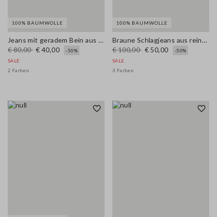
100% BAUMWOLLE
100% BAUMWOLLE
Jeans mit geradem Bein aus reinem blauen Denim-Baumwolle
Braune Schlagjeans aus reinem Denim-Baumwolle mit regulärer Passform und weitem Bein
€ 80,00
€ 40,00
€ 100,00
€ 50,00
-50%
-50%
SALE
SALE
2 Farben
3 Farben