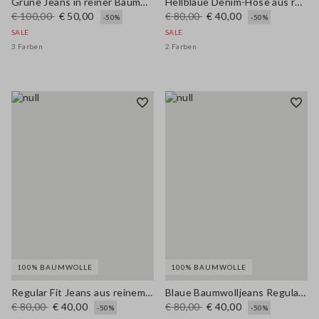
Grüne Jeans in reiner Baumwolle mit weitem Bein und normaler Passform
Hellblaue Denim-Hose aus reiner Baumwolle, Relaxed Fit
€ 100,00
€ 50,00
€ 80,00
€ 40,00
-50%
-50%
SALE
SALE
3 Farben
2 Farben
100% BAUMWOLLE
100% BAUMWOLLE
Regular Fit Jeans aus reinem blauen Baumwollstoff
Blaue Baumwolljeans Regular Fit
€ 80,00
€ 40,00
€ 80,00
€ 40,00
-50%
-50%