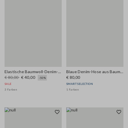
Elastische Baumwoll-Denim-Jeans in Hellblau mit weitem Bein
Blaue Denim-Hose aus Baumwoll-, Leinen- und Viskosemix – Relaxed Fit
€ 80,00
€ 40,00
€ 80,00
-50%
SALE
SMART SELECTION
3 Farben
1 Farben