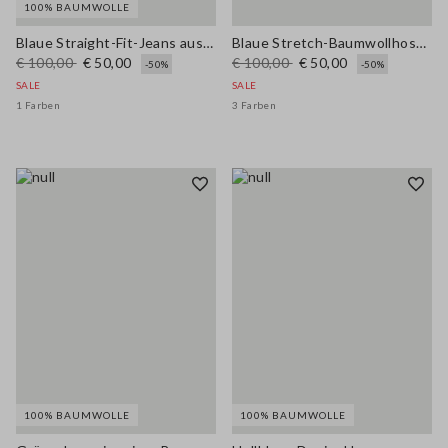
100% BAUMWOLLE
Blaue Straight-Fit-Jeans aus reiner Baumwolle
Blaue Stretch-Baumwollhose mit weitem Bein
€ 100,00
€ 50,00
€ 100,00
€ 50,00
-50%
-50%
SALE
SALE
1 Farben
3 Farben
100% BAUMWOLLE
100% BAUMWOLLE