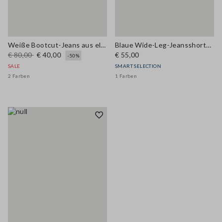
Weiße Bootcut-Jeans aus elastischem Baumwollstoff
Blaue Wide-Leg-Jeansshorts aus elastischer Baumwolle
€ 80,00
€ 40,00
€ 55,00
-50%
SALE
SMART SELECTION
2 Farben
1 Farben