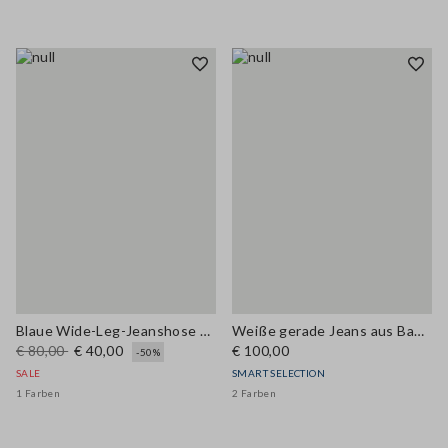
Blaue Wide-Leg-Jeanshose aus Baumwoll-, Leinen- und Viskosemix
Weiße gerade Jeans aus Baumwoll- und Lyocellmischung
€ 80,00
€ 40,00
€ 100,00
-50%
SALE
SMART SELECTION
1 Farben
2 Farben