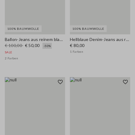
100% BAUMWOLLE
100% BAUMWOLLE
Ballon-Jeans aus reinem blauen Denim mit regularer Passform
Hellblaue Denim-Jeans aus reiner Baumwolle im Balloon Fit
€ 100,00
€ 50,00
€ 80,00
-50%
1 Farben
SALE
2 Farben