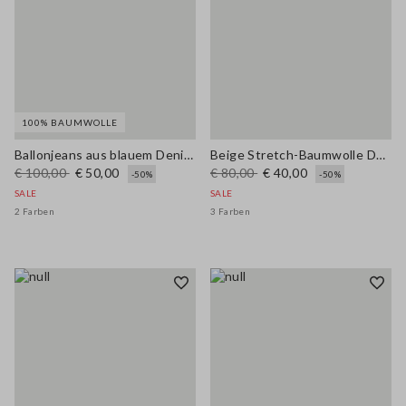
100% BAUMWOLLE
Ballonjeans aus blauem Denim in reiner Baumwolle, reguläre Passform
Beige Stretch-Baumwolle Denim wide leg Jeans
€ 100,00
€ 50,00
€ 80,00
€ 40,00
-50%
-50%
SALE
SALE
2 Farben
3 Farben