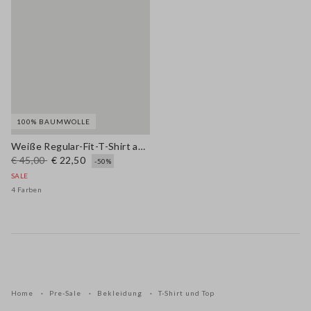
100% BAUMWOLLE
Weiße Regular-Fit-T-Shirt aus reinem Baumwoll-Rundhals mit Blumen
€ 45,00
€ 22,50
-50%
SALE
4 Farben
Home
Pre-Sale
Bekleidung
T-Shirt und Top