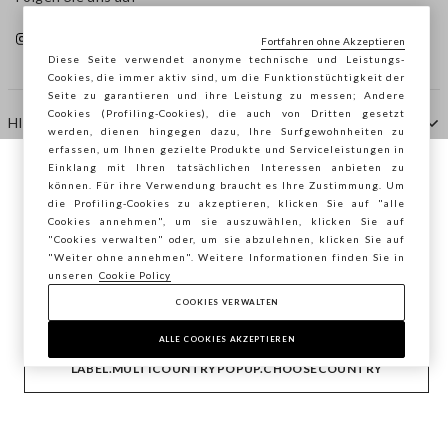
Fortfahren ohne Akzeptieren
Diese Seite verwendet anonyme technische und Leistungs-
Cookies, die immer aktiv sind, um die Funktionstüchtigkeit der
Seite zu garantieren und ihre Leistung zu messen; Andere
Cookies (Profiling-Cookies), die auch von Dritten gesetzt
HILFE
werden, dienen hingegen dazu, Ihre Surfgewohnheiten zu
erfassen, um Ihnen gezielte Produkte und Serviceleistungen in
Einklang mit Ihren tatsächlichen Interessen anbieten zu
Sie surfen auf der Seite von STEFANEL
können. Für ihre Verwendung braucht es Ihre Zustimmung. Um
AGENTUR
die Profiling-Cookies zu akzeptieren, klicken Sie auf "alle
Österreich, möchten Sie Ihren Standort
Cookies annehmen", um sie auszuwählen, klicken Sie auf
speichern?
"Cookies verwalten" oder, um sie abzulehnen, klicken Sie auf
KONTAKTE
"Weiter ohne annehmen". Weitere Informationen finden Sie in
unseren
Cookie Policy
COOKIES VERWALTEN
BESTÄTIGEN
Copyright © Ovs S.p.A. MwSt.-Nr. 04240010274 - Kap.
Kap. 290.923.470 -
2.4.0
ALLE COOKIES AKZEPTIEREN
footer.item.country
Österreich
LABEL.MULTICOUNTRYPOPUP.CHOOSECOUNTRY
Privacy Policy
-
Cookie Policy
-
Cookies verwalten