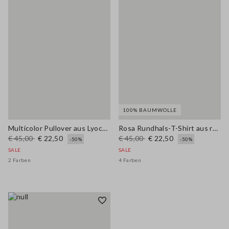
100% BAUMWOLLE
Multicolor Pullover aus Lyocell und Wolle im Regular Fit
Rosa Rundhals-T-Shirt aus reiner Baumwolle mit floralem Muster
€ 45,00
€ 22,50
€ 45,00
€ 22,50
-50%
-50%
SALE
SALE
2 Farben
4 Farben