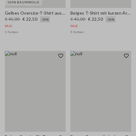
100% BAUMWOLLE
Gelbes Oversize-T-Shirt aus reiner Baumwolle mit kurzen Ärmeln und Schriftzug
Beiges T-Shirt mit kurzen Ärmeln aus Stretch-Baumwolle
€ 45,00
€ 22,50
€ 45,00
€ 22,50
-50%
-50%
SALE
SALE
1 Farben
5 Farben