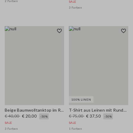
2 Farben
SALE
3 Farben
100% LINEN
Beige Baumwolltanktop im Regular Fit
T-Shirt aus Leinen mit Rundhalsausschnitt
€ 40,00
€ 20,00
€ 75,00
€ 37,50
-50%
-50%
SALE
SALE
3 Farben
1 Farben