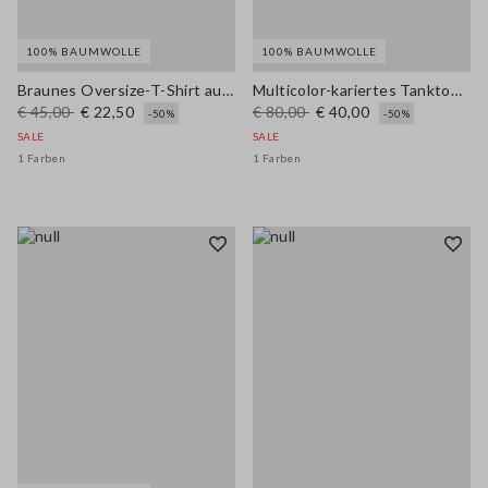
100% BAUMWOLLE
100% BAUMWOLLE
Braunes Oversize-T-Shirt aus reiner Baumwolle mit Print
Multicolor-kariertes Tanktop aus reiner Baumwolle im Regular Fit
€ 45,00
€ 22,50
€ 80,00
€ 40,00
-50%
-50%
SALE
SALE
1 Farben
1 Farben