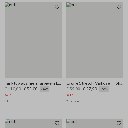
Tanktop aus mehrfarbigem Leinenmix mit Netzstruktur in regulärer Passform
Grüne Stretch-Viskose-T-Shirt mit Knöpfen im figurbetonten Schnitt
€ 110,00
€ 55,00
€ 55,00
€ 27,50
-50%
-50%
SALE
SALE
2 Farben
2 Farben