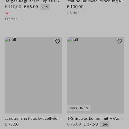
Beiges Regular Fit Top aus Baumwollmischung mit Knöpfen
Braune Baumwollmischung Regular Fit Weste mit Stickerei
€ 110,00
€ 55,00
€ 100,00
-50%
1 Farben
SALE
1 Farben
100% LINEN
Langarmshirt aus Lyocell-Seiden-Woll-Mix.
T-Shirt aus Leinen mit V-Ausschnitt
€ 75,00
€ 75,00
€ 37,50
-50%