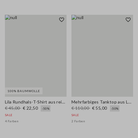
100% BAUMWOLLE
Lila Rundhals-T-Shirt aus reiner Baumwolle, reguläre Passform mit Blumen
Mehrfarbiges Tanktop aus Leinenmischung, reguläre Passform mit Netzstruktur
€ 45,00
€ 22,50
€ 110,00
€ 55,00
-50%
-50%
SALE
SALE
4 Farben
2 Farben