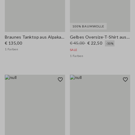
100% BAUMWOLLE
Braunes Tanktop aus Alpaka-Mischgewebe und Leinen im Regular Fit
Gelbes Oversize-T-Shirt aus reiner Baumwolle mit Print
€ 135,00
€ 45,00
€ 22,50
-50%
1 Farben
SALE
1 Farben