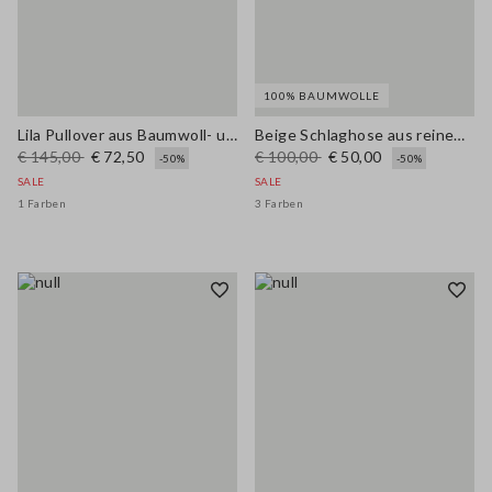
100% BAUMWOLLE
Lila Pullover aus Baumwoll- und Leinenmischung, Regular Fit
Beige Schlaghose aus reinem Baumwoll-Denim im Wide-Leg Schnitt
€ 145,00
€ 72,50
€ 100,00
€ 50,00
-50%
-50%
SALE
SALE
1 Farben
3 Farben