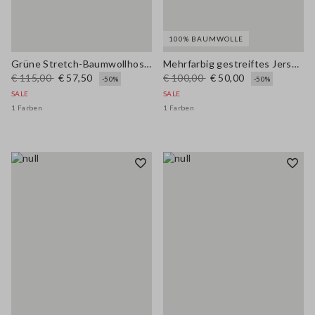
100% BAUMWOLLE
Grüne Stretch-Baumwollhose mit weitem Bein
Mehrfarbig gestreiftes Jersey aus reiner Baumwolle, regular fit
€ 115,00
€ 57,50
€ 100,00
€ 50,00
-50%
-50%
SALE
SALE
1 Farben
1 Farben