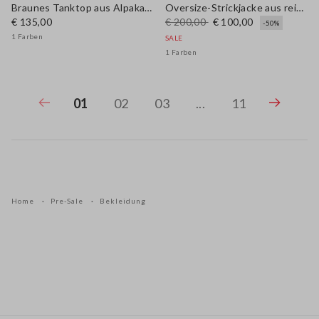
Braunes Tanktop aus Alpaka-Mischgewebe und Leinen im Regular Fit
Oversize-Strickjacke aus reinem Baumwollstoff mit Schalkragen
€ 135,00
€ 200,00
€ 100,00
-50%
1 Farben
SALE
1 Farben
01
02
03
...
11
Home
Pre-Sale
Bekleidung