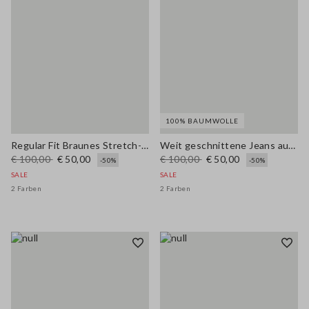
100% BAUMWOLLE
Regular Fit Braunes Stretch-Lyocell-Hemd
Weit geschnittene Jeans aus reinem blauem Denim
€ 100,00
€ 50,00
€ 100,00
€ 50,00
-50%
-50%
SALE
SALE
2 Farben
2 Farben