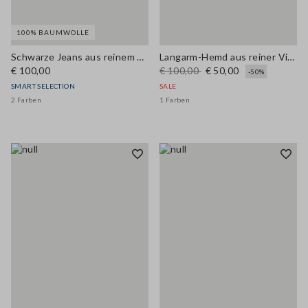
100% BAUMWOLLE
Schwarze Jeans aus reinem Baumwolle mit weitem Bein
Langarm-Hemd aus reiner Viskose mit buntem Karomuster im Regular Fit
€ 100,00
€ 100,00
€ 50,00
-50%
SMART SELECTION
SALE
2 Farben
1 Farben