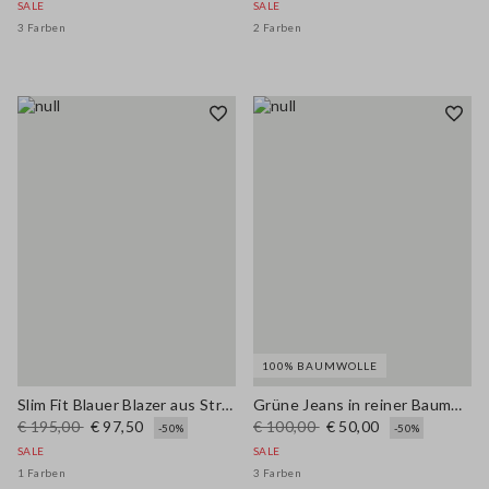
SALE
SALE
3 Farben
2 Farben
100% BAUMWOLLE
Slim Fit Blauer Blazer aus Stretch-Baumwolle
Grüne Jeans in reiner Baumwolle mit weitem Bein und normaler Passform
€ 195,00
€ 97,50
€ 100,00
€ 50,00
-50%
-50%
SALE
SALE
1 Farben
3 Farben