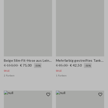
Beige Slim-Fit-Hose aus Leinenmischung
Mehrfarbig gestreiftes Tanktop aus Viskosemix in Häkeloptik
€ 150,00
€ 75,00
€ 85,00
€ 42,50
-50%
-50%
SALE
SALE
2 Farben
1 Farben