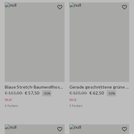
Blaue Stretch-Baumwollhose mit weitem Bein
Gerade geschnittene grüne Baumwoll-Leinen-Mischhose mit normaler Passform
€ 115,00
€ 57,50
€ 125,00
€ 62,50
-50%
-50%
SALE
SALE
2 Farben
3 Farben