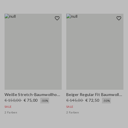
Weiße Stretch-Baumwollhose mit geradem Schnitt
Beiger Regular Fit Baumwoll-Mischgewebe-Pullover mit Karomuster
€ 150,00
€ 75,00
€ 145,00
€ 72,50
-50%
-50%
SALE
SALE
2 Farben
2 Farben