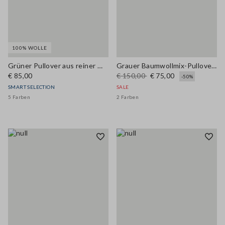
100% WOLLE
Grüner Pullover aus reiner Wolle im Oversize-Look
Grauer Baumwollmix-Pullover im Regular Fit mit Mesh-Muster
€ 85,00
€ 150,00
€ 75,00
-50%
SMART SELECTION
SALE
5 Farben
2 Farben