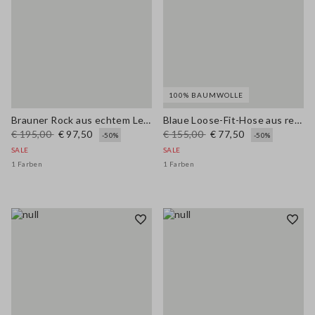
100% BAUMWOLLE
Brauner Rock aus echtem Leder, reguläre Passform
Blaue Loose-Fit-Hose aus reiner Baumwolle
€ 195,00
€ 97,50
€ 155,00
€ 77,50
-50%
-50%
SALE
SALE
1 Farben
1 Farben