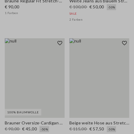
Braune Regular Fit Stretch-Viskosehose
Weite Jeans aus blauem Stretch-Baumwollstoff
€ 90,00
€ 100,00
€ 50,00
-50%
1 Farben
SALE
2 Farben
100% BAUMWOLLE
Brauner Oversize-Cardigan aus reiner Baumwolle
Beige weite Hose aus Stretch-Baumwolle
€ 90,00
€ 45,00
€ 115,00
€ 57,50
-50%
-50%