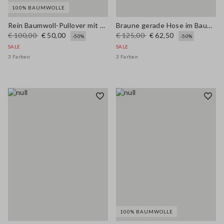
100% BAUMWOLLE
Rein Baumwoll-Pullover mit mehrfarbigen Streifen und Polo-Kragen im Regular Fit
Braune gerade Hose im Baumwoll-Leinen-Mix mit regulärer Passform
€ 100,00
€ 50,00
€ 125,00
€ 62,50
-50%
-50%
SALE
SALE
3 Farben
3 Farben
100% BAUMWOLLE