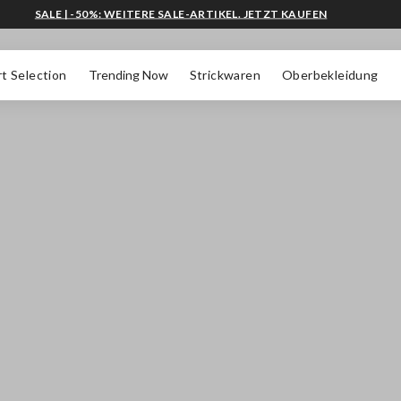
SALE | -50%: WEITERE SALE-ARTIKEL. JETZT KAUFEN
t Selection
Trending Now
Strickwaren
Oberbekleidung