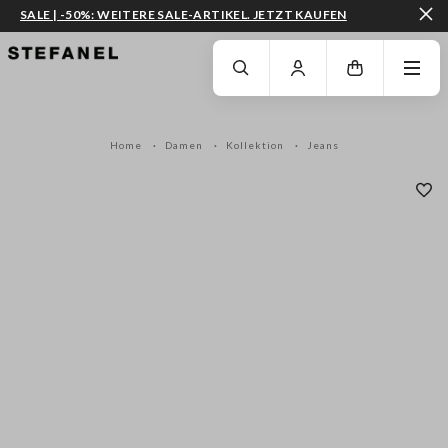
SALE | -50%: WEITERE SALE-ARTIKEL. JETZT KAUFEN
ZUM HAUPTINHALT SPRINGEN
GEHEN SIE ZUM ENDE DER SEITE
Home
Damen
Kollektion
Jeans