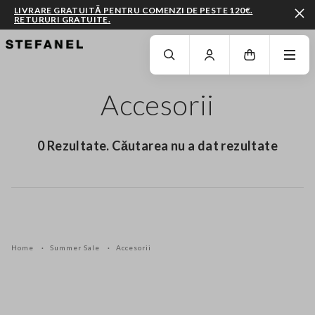
LIVRARE GRATUITĂ PENTRU COMENZI DE PESTE 120€.
RETURURI GRATUITE.
MERGI LA CONȚINUTUL PRINCIPAL
DERULEAZĂ ÎN JOS
Accesorii
0 Rezultate. Căutarea nu a dat rezultate
Home
Summer Sale
Accesorii