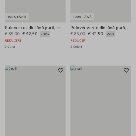
100% LÂNĂ
100% LÂNĂ
Pulover roz din lână pură, croială oversize
Pulover verde din lână pură, stil oversize
€ 85,00
€ 42,50
€ 85,00
€ 42,50
-50%
-50%
REDUCERI
REDUCERI
5 Culori
5 Culori