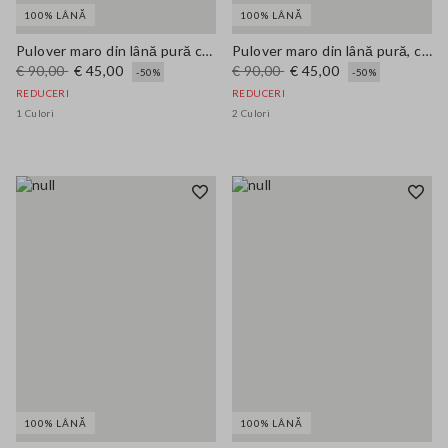
100% LÂNĂ
100% LÂNĂ
Pulover maro din lână pură cu dungi multicolore
Pulover maro din lână pură, croială regular cu guler polo
€ 90,00
€ 45,00
€ 90,00
€ 45,00
-50%
-50%
REDUCERI
REDUCERI
1 Culori
2 Culori
100% LÂNĂ
100% LÂNĂ