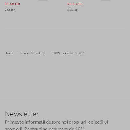
REDUCERI
REDUCERI
2 Culori
5 Culori
Home
Smart Selection
100% Lână de la €80
Footer
Newsletter
Primește informații despre noi drop-uri, colecții și
promoții. Pentru tine, reducere de 10%.