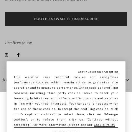
FOOTER.NEWSLETTER.SUBSCRIBE
Urmărește-ne
Continue without Accepting
This website uses technical cookies and anonymous
AJUTOR
performance cookies, which remain active to guarantee site
operation and to measure performance. Other cookies (profiling
cookies), including third party cookies, serve to check your
browsing habits in order to offer specific products and services
COMPANIE
in line with your real interests. Your consent is necessary for
Navighezi pe STEFANEL Italia, vrei să
the use of these cookies. To accept the profiling cookies, click
salvezi locația ta?
on "accept all cookies”, to select them, click on “Manage
CONTACTE
cookies”, or to refuse them, click on “Continue without
accepting”. For more information, please see our
Cookie Policy