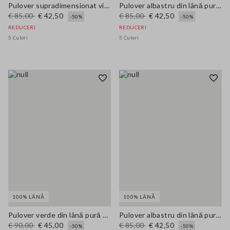
Pulover supradimensionat violet din lână pură
Pulover albastru din lână pură cu croială largă
€ 85,00
€ 42,50
€ 85,00
€ 42,50
-50%
-50%
REDUCERI
REDUCERI
5 Culori
5 Culori
100% LÂNĂ
100% LÂNĂ
Pulover verde din lână pură cu croială regular și guler polo
Pulover albastru din lână pură, croi lejer
€ 90,00
€ 45,00
€ 85,00
€ 42,50
-50%
-50%