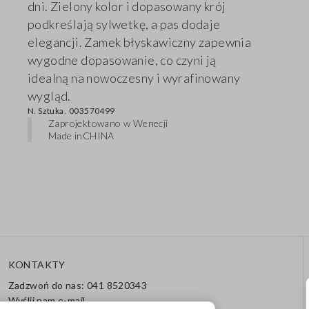
dni. Zielony kolor i dopasowany krój
podkreślają sylwetkę, a pas dodaje
elegancji. Zamek błyskawiczny zapewnia
wygodne dopasowanie, co czyni ją
idealną na nowoczesny i wyrafinowany
wygląd.
N. Sztuka.
003570499
Zaprojektowano w Wenecji
Made in
CHINA
KONTAKTY
Zadzwoń do nas: 041 8520343
Wyślij nam e-mail