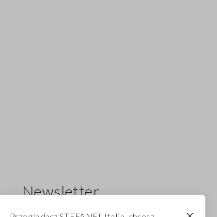
Newsletter
Otrzymuj informacje o nowych dropach,
Przeglądasz STEFANEL Italia, chcesz