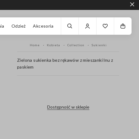
ia
Odzież
Akcesoria
Home
Kobieta
Collection
Sukienki
Zielona sukienka bez rękawów z mieszanki lnu z
paskiem
label.color
Dostępność w sklepie