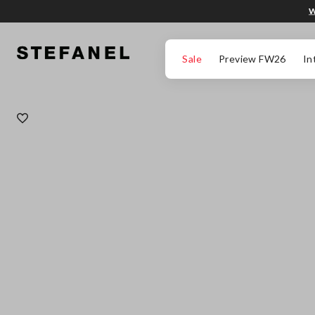
W
PRZEJDŹ DO GŁÓWNEJ TREŚCI
PRZEWIŃ NA DÓŁ STRONY
Sale
Preview FW26
In