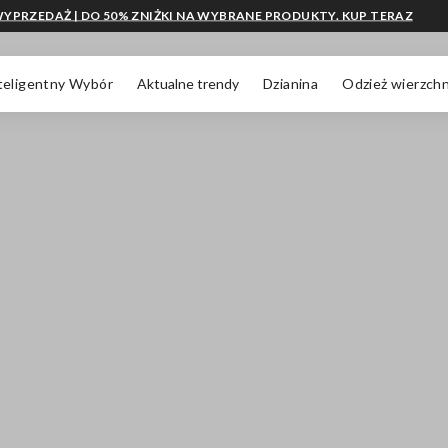
YPRZEDAŻ | DO 50% ZNIŻKI NA WYBRANE PRODUKTY. KUP TERAZ
teligentny Wybór
Aktualne trendy
Dzianina
Odzież wierzchn