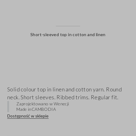
Short-sleeved top in cotton and linen
label.color
Solid colour top in linen and cotton yarn. Round
neck. Short sleeves. Ribbed trims. Regular fit.
Zaprojektowano w Wenecji
Made in
CAMBODIA
Dostępność w sklepie