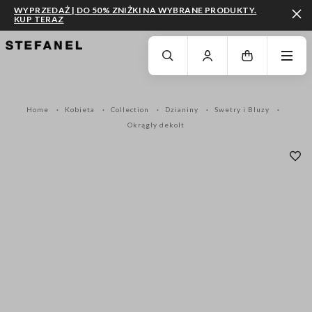
WYPRZEDAŻ | DO 50% ZNIŻKI NA WYBRANE PRODUKTY.
KUP TERAZ
PRZEJDŹ DO GŁÓWNEJ TREŚCI
PRZEWIŃ NA DÓŁ STRONY
Home
Kobieta
Collection
Dzianiny
Swetry i Bluzy
Okrągły dekolt