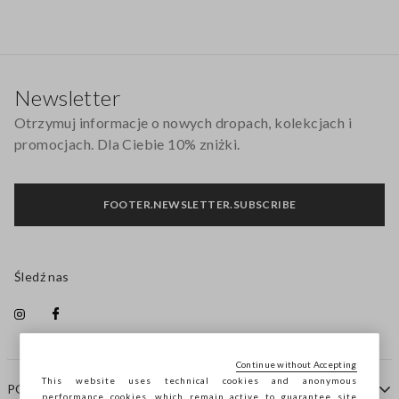
Stopka
Newsletter
Otrzymuj informacje o nowych dropach, kolekcjach i
promocjach. Dla Ciebie 10% zniżki.
FOOTER.NEWSLETTER.SUBSCRIBE
Śledź nas
Continue without Accepting
This website uses technical cookies and anonymous
POMOC
performance cookies, which remain active to guarantee site