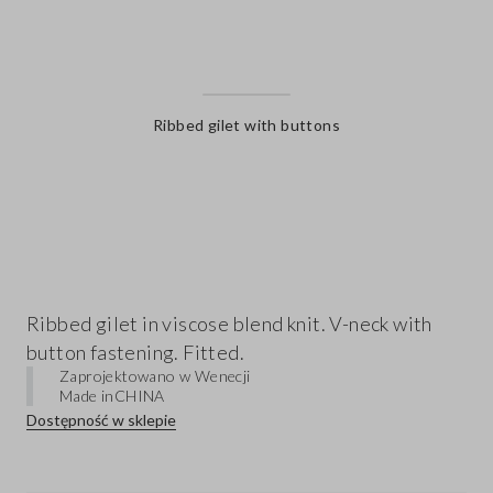
Ribbed gilet with buttons
label.color
Ribbed gilet in viscose blend knit. V-neck with
button fastening. Fitted.
Zaprojektowano w Wenecji
Made in
CHINA
Dostępność w sklepie