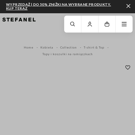
WYPRZEDAŻ | DO 50% ZNIŻKI NA WYBRANE PRODUKTY.
KUP TERAZ
PRZEJDŹ DO GŁÓWNEJ TREŚCI
PRZEWIŃ NA DÓŁ STRONY
Home
Kobieta
Collection
T-shirt & Top
Topy i koszulki na ramiączkach