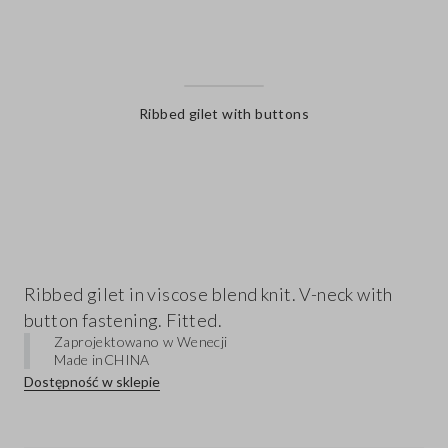
Ribbed gilet with buttons
label.color
Ribbed gilet in viscose blend knit. V-neck with
button fastening. Fitted.
Zaprojektowano w Wenecji
Made in
CHINA
Dostępność w sklepie