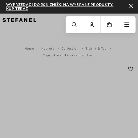
WYPRZEDAŻ | DO 50% ZNIŻKI NA WYBRANE PRODUKTY.
KUP TERAZ
PRZEJDŹ DO GŁÓWNEJ TREŚCI
PRZEWIŃ NA DÓŁ STRONY
Home
Kobieta
Collection
T-shirt & Top
Topy i koszulki na ramiączkach