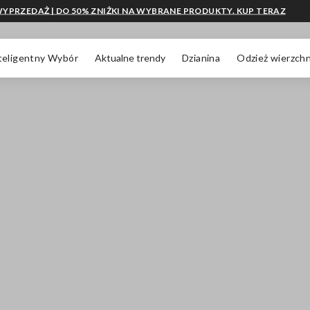
YPRZEDAŻ | DO 50% ZNIŻKI NA WYBRANE PRODUKTY. KUP TERAZ
teligentny Wybór
Aktualne trendy
Dzianina
Odzież wierzchn