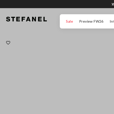
W
PRZEJDŹ DO GŁÓWNEJ TREŚCI
PRZEWIŃ NA DÓŁ STRONY
Sale
Preview FW26
In