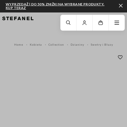
WYPRZEDAŻ | DO 50% ZNIŻKI NA WYBRANE PRODUKTY.
KUP TERAZ
PRZEJDŹ DO GŁÓWNEJ TREŚCI
PRZEWIŃ NA DÓŁ STRONY
Home
Kobieta
Collection
Dzianiny
Swetry i Bluzy