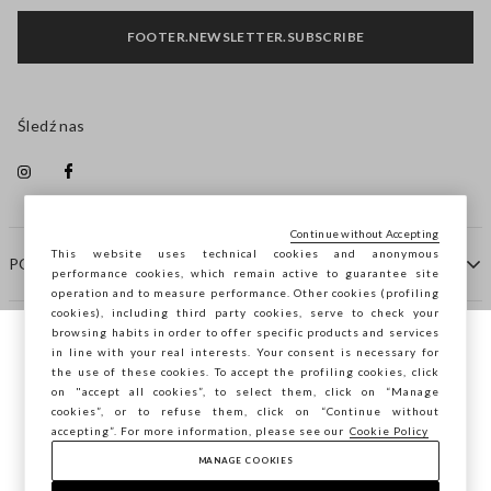
FOOTER.NEWSLETTER.SUBSCRIBE
Śledź nas
Continue without Accepting
This website uses technical cookies and anonymous
POMOC
performance cookies, which remain active to guarantee site
operation and to measure performance. Other cookies (profiling
cookies), including third party cookies, serve to check your
browsing habits in order to offer specific products and services
FIRMA
in line with your real interests. Your consent is necessary for
Przeglądasz STEFANEL Italia, chcesz
the use of these cookies. To accept the profiling cookies, click
zapisać swoją lokalizację?
on "accept all cookies”, to select them, click on “Manage
KONTAKTY
cookies”, or to refuse them, click on “Continue without
accepting”. For more information, please see our
Cookie Policy
MANAGE COOKIES
POTWIERDŹ
Copyright © Ovs S.p.A. P.Iva 04240010274 - Cap. Soc.