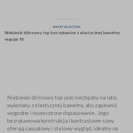
SMART SELECTION
Niebieski dżinsowy top bez rękawów z elastycznej bawełny
regular fit
label.color
Niebieski dżinsowy top jest niezbędny na lato,
wykonany z elastycznej bawełny, aby zapewnić
wygodne i nowoczesne dopasowanie. Jego
bezrękawowa konstrukcja i kontrastowe szwy
oferują casualowy i stylowy wygląd, idealny na