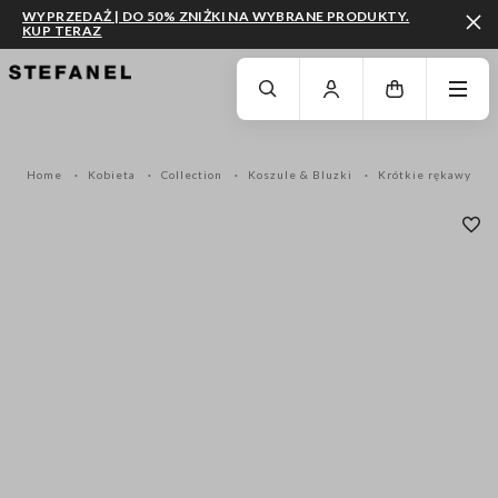
WYPRZEDAŻ | DO 50% ZNIŻKI NA WYBRANE PRODUKTY.
KUP TERAZ
PRZEJDŹ DO GŁÓWNEJ TREŚCI
PRZEWIŃ NA DÓŁ STRONY
Home
Kobieta
Collection
Koszule & Bluzki
Krótkie rękawy