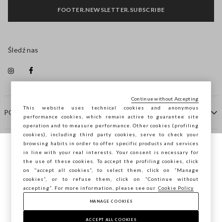
FOOTER.NEWSLETTER.SUBSCRIBE
Śledź nas
Continue without Accepting
This website uses technical cookies and anonymous
POMOC
performance cookies, which remain active to guarantee site
operation and to measure performance. Other cookies (profiling
cookies), including third party cookies, serve to check your
browsing habits in order to offer specific products and services
FIRMA
in line with your real interests. Your consent is necessary for
Przeglądasz STEFANEL Italia, chcesz
the use of these cookies. To accept the profiling cookies, click
zapisać swoją lokalizację?
on "accept all cookies”, to select them, click on “Manage
KONTAKTY
cookies”, or to refuse them, click on “Continue without
accepting”. For more information, please see our
Cookie Policy
MANAGE COOKIES
POTWIERDŹ
Copyright © Ovs S.p.A. P.Iva 04240010274 - Cap. Soc.
290.923.470 -
2.4.0
ACCEPT ALL COOKIES