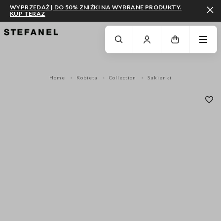
WYPRZEDAŻ | DO 50% ZNIŻKI NA WYBRANE PRODUKTY.
KUP TERAZ
PRZEJDŹ DO GŁÓWNEJ TREŚCI
PRZEWIŃ NA DÓŁ STRONY
Home
Kobieta
Collection
Sukienki