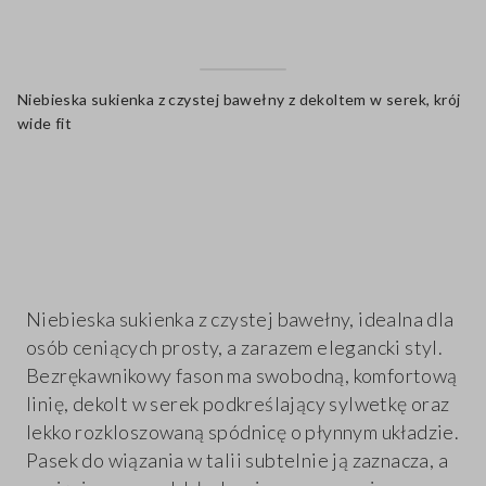
Niebieska sukienka z czystej bawełny z dekoltem w serek, krój
wide fit
label.color
Niebieska sukienka z czystej bawełny, idealna dla
osób ceniących prosty, a zarazem elegancki styl.
Bezrękawnikowy fason ma swobodną, komfortową
linię, dekolt w serek podkreślający sylwetkę oraz
lekko rozkloszowaną spódnicę o płynnym układzie.
Pasek do wiązania w talii subtelnie ją zaznacza, a