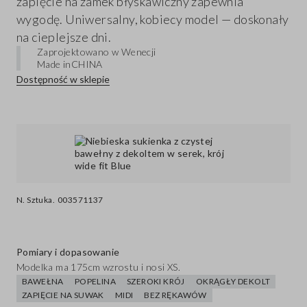
zapięcie na zamek błyskawiczny zapewnia
wygodę. Uniwersalny, kobiecy model — doskonały
na cieplejsze dni.
Zaprojektowano w Wenecji
Made in
CHINA
Dostępność w sklepie
N. Sztuka.
003571137
Pomiary i dopasowanie
Modelka ma 175cm wzrostu i nosi XS.
BAWEŁNA
POPELINA
SZEROKI KRÓJ
OKRĄGŁY DEKOLT
ZAPIĘCIE NA SUWAK
MIDI
BEZ RĘKAWÓW