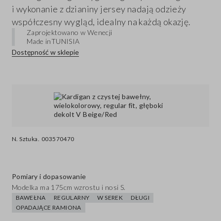
i wykonanie z dzianiny jersey nadają odzieży
współczesny wygląd, idealny na każdą okazję.
Zaprojektowano w Wenecji
Made in
TUNISIA
Dostępność w sklepie
N. Sztuka.
003570470
Pomiary i dopasowanie
Modelka ma 175cm wzrostu i nosi S.
BAWEŁNA
REGULARNY
W SEREK
DŁUGI
OPADAJĄCE RAMIONA