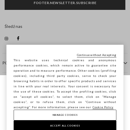
FOOTER.NEWSLETTER.SUBSCRIBE
Śledź nas
Continue without Accepting
This website uses technical cookies and anonymous
POMOC
performance cookies, which remain active to guarantee site
operation and to measure performance. Other cookies (profiling
cookies), including third party cookies, serve to check your
browsing habits in order to offer specific products and services
FIRMA
in line with your real interests. Your consent is necessary for
Przeglądasz STEFANEL Italia, chcesz
the use of these cookies. To accept the profiling cookies, click
zapisać swoją lokalizację?
on "accept all cookies”, to select them, click on “Manage
KONTAKTY
cookies”, or to refuse them, click on “Continue without
accepting”. For more information, please see our
Cookie Policy
MANAGE COOKIES
POTWIERDŹ
Copyright © Ovs S.p.A. P.Iva 04240010274 - Cap. Soc.
290.923.470 -
2.4.0
ACCEPT ALL COOKIES