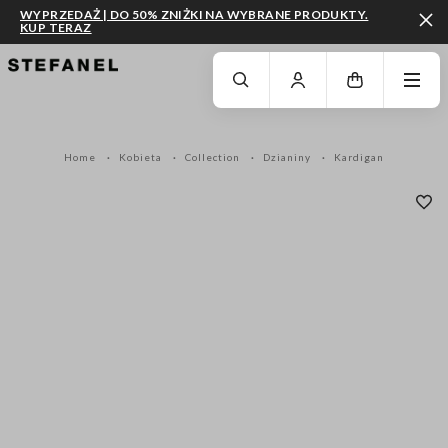
WYPRZEDAŻ | DO 50% ZNIŻKI NA WYBRANE PRODUKTY.
KUP TERAZ
PRZEJDŹ DO GŁÓWNEJ TREŚCI
PRZEWIŃ NA DÓŁ STRONY
Home
Kobieta
Collection
Dzianiny
Kardigan