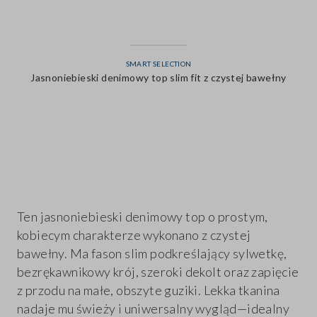
SMART SELECTION
Jasnoniebieski denimowy top slim fit z czystej bawełny
label.color
Ten jasnoniebieski denimowy top o prostym,
kobiecym charakterze wykonano z czystej
bawełny. Ma fason slim podkreślający sylwetkę,
bezrękawnikowy krój, szeroki dekolt oraz zapięcie
z przodu na małe, obszyte guziki. Lekka tkanina
nadaje mu świeży i uniwersalny wygląd—idealny