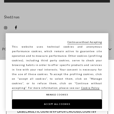
Śledź nas
Continue without Accepting
This website uses technical cookies and anonymous
POMOC
performance cookies, which remain active to guarantee site
operation and to measure performance. Other cookies (profiling
cookies), including third party cookies, serve to check your
browsing habits in order to offer specific products and services
FIRMA
in line with your real interests. Your consent is necessary for
Przeglądasz STEFANEL Italia, chcesz
the use of these cookies. To accept the profiling cookies, click
zapisać swoją lokalizację?
on "accept all cookies”, to select them, click on “Manage
KONTAKTY
cookies”, or to refuse them, click on “Continue without
accepting”. For more information, please see our
Cookie Policy
MANAGE COOKIES
POTWIERDŹ
Copyright © Ovs S.p.A. P.Iva 04240010274 - Cap. Soc.
290.923.470 -
2.4.0
ACCEPT ALL COOKIES
footer.item.country
Polska
LABEL.MULTICOUNTRYPOPUP.CHOOSECOUNTRY