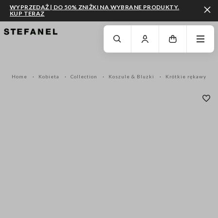
WYPRZEDAŻ | DO 50% ZNIŻKI NA WYBRANE PRODUKTY.
KUP TERAZ
PRZEJDŹ DO GŁÓWNEJ TREŚCI
PRZEWIŃ NA DÓŁ STRONY
Home
Kobieta
Collection
Koszule & Bluzki
Krótkie rękawy