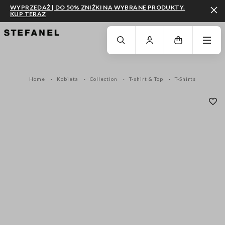
WYPRZEDAŻ | DO 50% ZNIŻKI NA WYBRANE PRODUKTY.
KUP TERAZ
PRZEJDŹ DO GŁÓWNEJ TREŚCI
PRZEWIŃ NA DÓŁ STRONY
Home
Kobieta
Collection
T-shirt & Top
T-Shirts