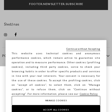
FOOTER.NEWSLETTER.SUBSCRIBE
Śledź nas
Continue without Accepting
This website uses technical cookies and anonymous
POMOC
performance cookies, which remain active to guarantee site
operation and to measure performance. Other cookies (profiling
cookies), including third party cookies, serve to check your
browsing habits in order to offer specific products and services
FIRMA
in line with your real interests. Your consent is necessary for
Przeglądasz STEFANEL Italia, chcesz
the use of these cookies. To accept the profiling cookies, click
zapisać swoją lokalizację?
on "accept all cookies”, to select them, click on “Manage
KONTAKTY
cookies”, or to refuse them, click on “Continue without
accepting”. For more information, please see our
Cookie Policy
MANAGE COOKIES
POTWIERDŹ
Copyright © Ovs S.p.A. P.Iva 04240010274 - Cap. Soc.
290.923.470 -
2.4.0
ACCEPT ALL COOKIES