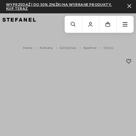
WYPRZEDAŻ | DO 50% ZNIŻKI NA WYBRANE PRODUKTY.
KUP TERAZ
PRZEJDŹ DO GŁÓWNEJ TREŚCI
PRZEWIŃ NA DÓŁ STRONY
Home
Kobieta
Collection
Spodnie
Chino