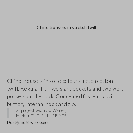
Chino trousers in stretch twill
label.color
Chino trousers in solid colour stretch cotton
twill. Regular fit. Two slant pockets and two welt
pockets on the back. Concealed fastening with
button, internal hook and zip.
Zaprojektowano w Wenecji
Made in
THE_PHILIPPINES
Dostępność w sklepie