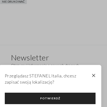
NIE DRUKOWAĆ
Newsletter
Otrzymuj informacje o nowych dropach,
kolekcjach i promocjach. Dla Ciebie 10% zniżki.
Przeglądasz STEFANEL Italia, chcesz
zapisać swoją lokalizację?
FOOTER.NEWSLETTER.SUBSCRIBE
POTWIERDŹ
Śledź nas