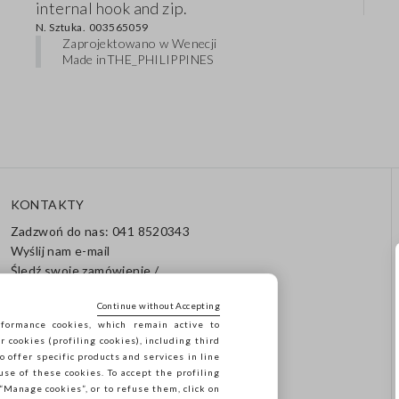
internal hook and zip.
N. Sztuka.
003565059
Zaprojektowano w Wenecji
Made in
THE_PHILIPPINES
KONTAKTY
Zadzwoń do nas: 041 8520343
Wyślij nam e-mail
Śledź swoje zamówienie /
Zwrot
Continue without Accepting
formance cookies, which remain active to
cookies (profiling cookies), including third
o offer specific products and services in line
use of these cookies. To accept the profiling
n “Manage cookies”, or to refuse them, click on