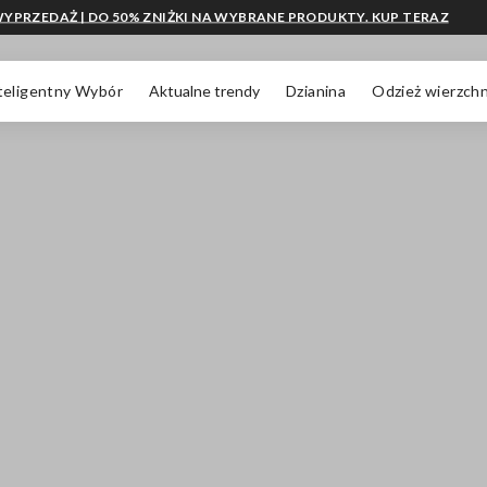
YPRZEDAŻ | DO 50% ZNIŻKI NA WYBRANE PRODUKTY. KUP TERAZ
teligentny Wybór
Aktualne trendy
Dzianina
Odzież wierzchn