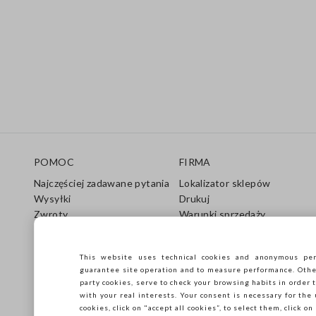
Stopka
POMOC
FIRMA
Najczęściej zadawane pytania
Lokalizator sklepów
Wysyłki
Drukuj
Zwroty
Warunki sprzedaży
Karta podarunkowa
Franczyza
Przewodnik pielęgnacji
Dostępność
This website uses technical cookies and anonymous per
Przewodnik po rozmiarach
Zrównoważony rozwój
guarantee site operation and to measure performance. Other 
party cookies, serve to check your browsing habits in order t
with your real interests. Your consent is necessary for the 
cookies, click on "accept all cookies”, to select them, click o