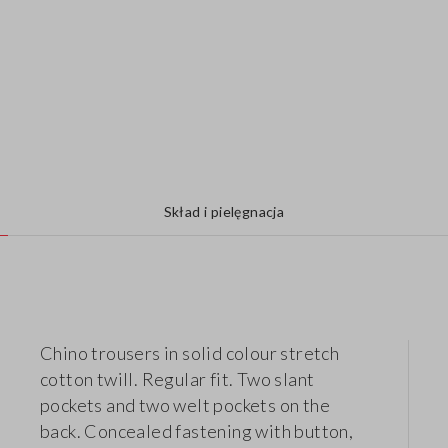
Skład i pielęgnacja
Chino trousers in solid colour stretch
cotton twill. Regular fit. Two slant
pockets and two welt pockets on the
back. Concealed fastening with button,