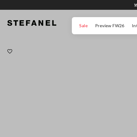
W
PRZEJDŹ DO GŁÓWNEJ TREŚCI
PRZEWIŃ NA DÓŁ STRONY
Sale
Preview FW26
In