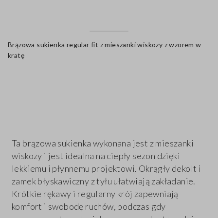
Brązowa sukienka regular fit z mieszanki wiskozy z wzorem w
kratę
label.color
Ta brązowa sukienka wykonana jest z mieszanki
wiskozy i jest idealna na ciepły sezon dzięki
lekkiemu i płynnemu projektowi. Okrągły dekolt i
zamek błyskawiczny z tyłu ułatwiają zakładanie.
Krótkie rękawy i regularny krój zapewniają
komfort i swobodę ruchów, podczas gdy