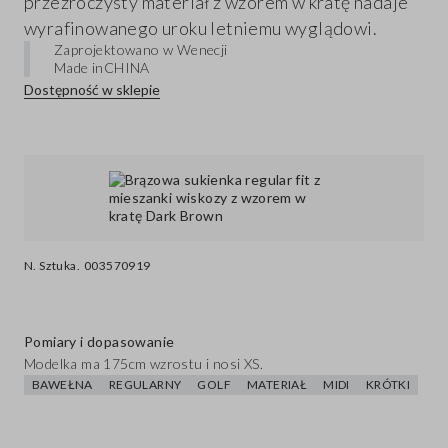
przezroczysty materiał z wzorem w kratę nadaje
wyrafinowanego uroku letniemu wyglądowi.
Zaprojektowano w Wenecji
Made in
CHINA
Dostępność w sklepie
N. Sztuka.
003570919
Pomiary i dopasowanie
Modelka ma 175cm wzrostu i nosi XS.
BAWEŁNA
REGULARNY
GOLF
MATERIAŁ
MIDI
KRÓTKI