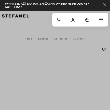
WYPRZEDAŻ | DO 50% ZNIŻKI NA WYBRANE PRODUKTY.
KUP TERAZ
PRZEJDŹ DO GŁÓWNEJ TREŚCI
PRZEWIŃ NA DÓŁ STRONY
Home
Kobieta
Collection
Sukienki