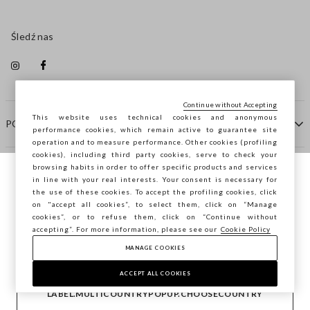
Śledź nas
Continue without Accepting
This website uses technical cookies and anonymous
POMOC
performance cookies, which remain active to guarantee site
operation and to measure performance. Other cookies (profiling
cookies), including third party cookies, serve to check your
browsing habits in order to offer specific products and services
FIRMA
in line with your real interests. Your consent is necessary for
Przeglądasz STEFANEL Italia, chcesz
the use of these cookies. To accept the profiling cookies, click
zapisać swoją lokalizację?
on "accept all cookies”, to select them, click on “Manage
KONTAKTY
cookies”, or to refuse them, click on “Continue without
accepting”. For more information, please see our
Cookie Policy
MANAGE COOKIES
POTWIERDŹ
Copyright © Ovs S.p.A. P.Iva 04240010274 - Cap. Soc.
290.923.470 -
2.4.0
ACCEPT ALL COOKIES
footer.item.country
Polska
LABEL.MULTICOUNTRYPOPUP.CHOOSECOUNTRY