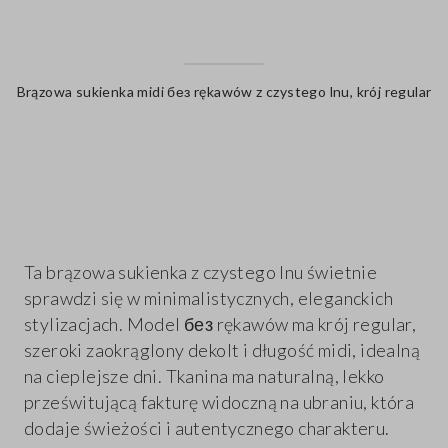
Brązowa sukienka midi без rękawów z czystego lnu, krój regular
label.color
Ta brązowa sukienka z czystego lnu świetnie
sprawdzi się w minimalistycznych, eleganckich
stylizacjach. Model без rękawów ma krój regular,
szeroki zaokrąglony dekolt i długość midi, idealną
na cieplejsze dni. Tkanina ma naturalną, lekko
prześwitującą fakturę widoczną na ubraniu, która
dodaje świeżości i autentycznego charakteru.