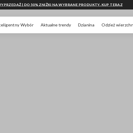
YPRZEDAŻ | DO 50% ZNIŻKI NA WYBRANE PRODUKTY. KUP TERAZ
teligentny Wybór
Aktualne trendy
Dzianina
Odzież wierzchn