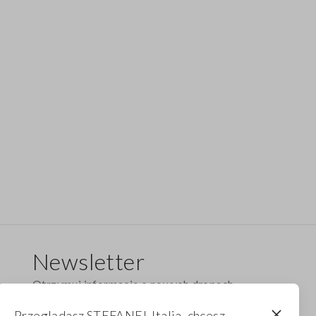
Newsletter
Otrzymuj informacje o nowych dropach,
kolekcjach i promocjach. Dla Ciebie 10% zniżki.
Przeglądasz STEFANEL Italia, chcesz