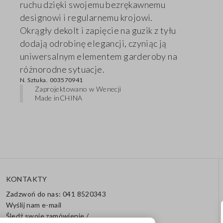
ruchu dzięki swojemu bezrękawnemu
designowi i regularnemu krojowi.
Okrągły dekolt i zapięcie na guzik z tyłu
dodają odrobinę elegancji, czyniąc ją
uniwersalnym elementem garderoby na
różnorodne sytuacje.
N. Sztuka.
003570941
Zaprojektowano w Wenecji
Made in
CHINA
KONTAKTY
Zadzwoń do nas: 041 8520343
Wyślij nam e-mail
Śledź swoje zamówienie /