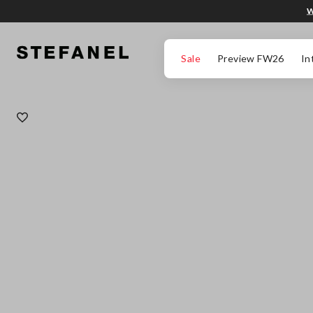
W
PRZEJDŹ DO GŁÓWNEJ TREŚCI
PRZEWIŃ NA DÓŁ STRONY
Sale
Preview FW26
In