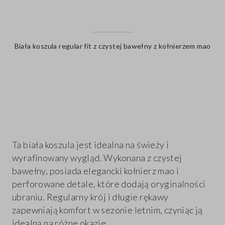
Biała koszula regular fit z czystej bawełny z kołnierzem mao
label.color
Ta biała koszula jest idealna na świeży i
wyrafinowany wygląd. Wykonana z czystej
bawełny, posiada elegancki kołnierz mao i
perforowane detale, które dodają oryginalności
ubraniu. Regularny krój i długie rękawy
zapewniają komfort w sezonie letnim, czyniąc ją
idealną na różne okazje.