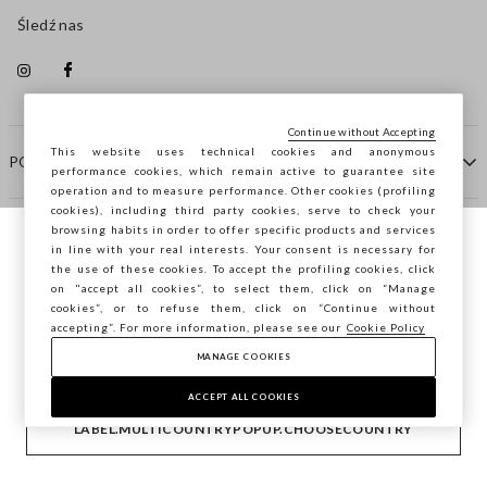
Śledź nas
Continue without Accepting
This website uses technical cookies and anonymous
POMOC
performance cookies, which remain active to guarantee site
operation and to measure performance. Other cookies (profiling
cookies), including third party cookies, serve to check your
browsing habits in order to offer specific products and services
FIRMA
in line with your real interests. Your consent is necessary for
Przeglądasz STEFANEL Italia, chcesz
the use of these cookies. To accept the profiling cookies, click
zapisać swoją lokalizację?
on "accept all cookies”, to select them, click on “Manage
KONTAKTY
cookies”, or to refuse them, click on “Continue without
accepting”. For more information, please see our
Cookie Policy
MANAGE COOKIES
POTWIERDŹ
Copyright © Ovs S.p.A. P.Iva 04240010274 - Cap. Soc.
290.923.470 -
2.4.0
ACCEPT ALL COOKIES
footer.item.country
Polska
LABEL.MULTICOUNTRYPOPUP.CHOOSECOUNTRY