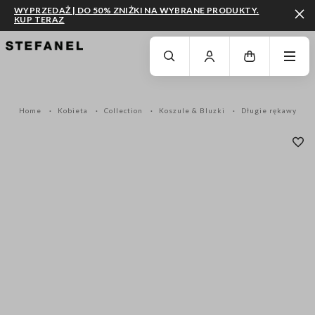
WYPRZEDAŻ | DO 50% ZNIŻKI NA WYBRANE PRODUKTY.
KUP TERAZ
PRZEJDŹ DO GŁÓWNEJ TREŚCI
PRZEWIŃ NA DÓŁ STRONY
Home
Kobieta
Collection
Koszule & Bluzki
Długie rękawy