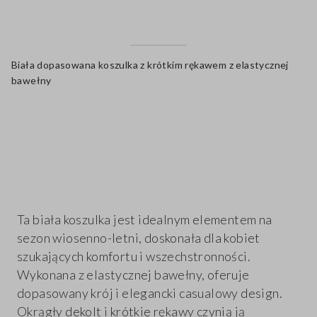
Biała dopasowana koszulka z krótkim rękawem z elastycznej
bawełny
label.color
Ta biała koszulka jest idealnym elementem na
sezon wiosenno-letni, doskonała dla kobiet
szukających komfortu i wszechstronności.
Wykonana z elastycznej bawełny, oferuje
dopasowany krój i elegancki casualowy design.
Okrągły dekolt i krótkie rękawy czynią ją