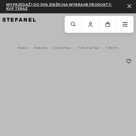
WYPRZEDAŻ | DO 50% ZNIŻKI NA WYBRANE PRODUKTY.
KUP TERAZ
PRZEJDŹ DO GŁÓWNEJ TREŚCI
PRZEWIŃ NA DÓŁ STRONY
Home
Kobieta
Collection
T-shirt & Top
T-Shirts