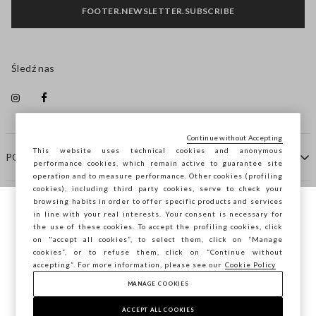
FOOTER.NEWSLETTER.SUBSCRIBE
Śledź nas
Continue without Accepting
This website uses technical cookies and anonymous
POMOC
performance cookies, which remain active to guarantee site
operation and to measure performance. Other cookies (profiling
cookies), including third party cookies, serve to check your
browsing habits in order to offer specific products and services
FIRMA
in line with your real interests. Your consent is necessary for
Przeglądasz STEFANEL Italia, chcesz
the use of these cookies. To accept the profiling cookies, click
zapisać swoją lokalizację?
on "accept all cookies”, to select them, click on “Manage
KONTAKTY
cookies”, or to refuse them, click on “Continue without
accepting”. For more information, please see our
Cookie Policy
MANAGE COOKIES
POTWIERDŹ
Copyright © Ovs S.p.A. P.Iva 04240010274 - Cap. Soc.
290.923.470 -
2.4.0
ACCEPT ALL COOKIES