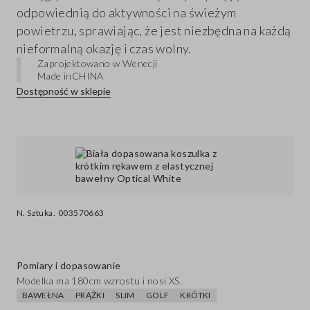
odpowiednią do aktywności na świeżym
powietrzu, sprawiając, że jest niezbędna na każdą
nieformalną okazję i czas wolny.
Zaprojektowano w Wenecji
Made in
CHINA
Dostępność w sklepie
N. Sztuka.
003570663
Pomiary i dopasowanie
Modelka ma 180cm wzrostu i nosi XS.
BAWEŁNA
PRĄŻKI
SLIM
GOLF
KRÓTKI