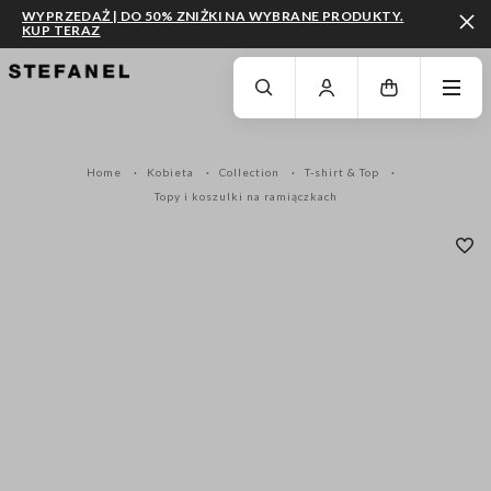
WYPRZEDAŻ | DO 50% ZNIŻKI NA WYBRANE PRODUKTY.
KUP TERAZ
PRZEJDŹ DO GŁÓWNEJ TREŚCI
PRZEWIŃ NA DÓŁ STRONY
Home
Kobieta
Collection
T-shirt & Top
Topy i koszulki na ramiączkach