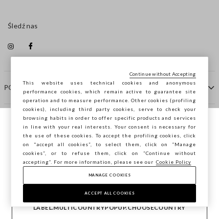
Śledź nas
Continue without Accepting
This website uses technical cookies and anonymous
POMOC
performance cookies, which remain active to guarantee site
operation and to measure performance. Other cookies (profiling
cookies), including third party cookies, serve to check your
browsing habits in order to offer specific products and services
FIRMA
in line with your real interests. Your consent is necessary for
Przeglądasz STEFANEL Italia, chcesz
the use of these cookies. To accept the profiling cookies, click
zapisać swoją lokalizację?
on "accept all cookies”, to select them, click on “Manage
KONTAKTY
cookies”, or to refuse them, click on “Continue without
accepting”. For more information, please see our
Cookie Policy
MANAGE COOKIES
POTWIERDŹ
Copyright © Ovs S.p.A. P.Iva 04240010274 - Cap. Soc.
290.923.470 -
2.4.0
ACCEPT ALL COOKIES
footer.item.country
Polska
LABEL.MULTICOUNTRYPOPUP.CHOOSECOUNTRY