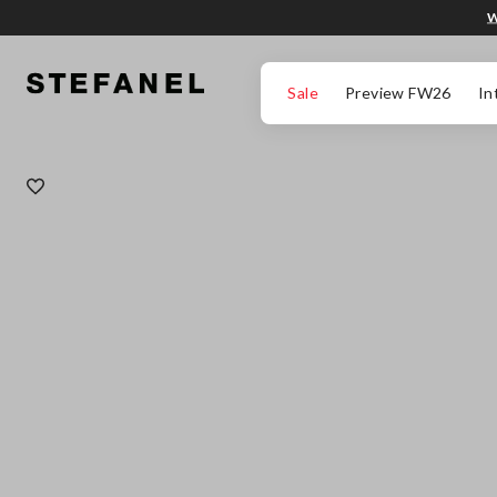
W
PRZEJDŹ DO GŁÓWNEJ TREŚCI
PRZEWIŃ NA DÓŁ STRONY
Sale
Preview FW26
In