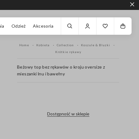
ia
Odzież
Akcesoria
Home
Kobieta
Collection
Koszule & Bluzki
Krótkie rękawy
Beżowy top bez rękawów o kroju oversize z
mieszanki lnu i bawełny
label.color
Dostępność w sklepie