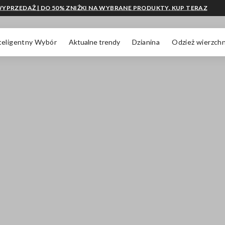
YPRZEDAŻ | DO 50% ZNIŻKI NA WYBRANE PRODUKTY. KUP TERAZ
teligentny Wybór
Aktualne trendy
Dzianina
Odzież wierzchn