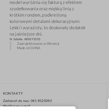
model wyróżnia się fakturą z efektem
szydełkowania oraz miękką linią z
krótkim rondem, podkreśloną
kolorowymi detalami dekoracyjnymi.
Lekki i wyrazisty, to doskonały dodatek
na jaśniejsze dni.
N. Sztuka.
003571355
Zaprojektowano w Wenecji
Made in
CHINA
KONTAKTY
Zadzwoń do nas: 041 8520343
Wyślij nam e-mail