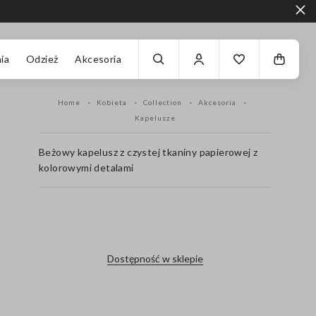
ia
Odzież
Akcesoria
Home
Kobieta
Collection
Akcesoria
Kapelusze
Beżowy kapelusz z czystej tkaniny papierowej z
kolorowymi detalami
label.color
Dostępność w sklepie