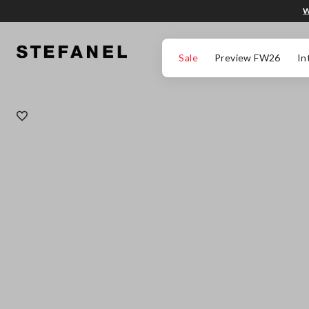
W
PRZEJDŹ DO GŁÓWNEJ TREŚCI
PRZEWIŃ NA DÓŁ STRONY
Sale
Preview FW26
In