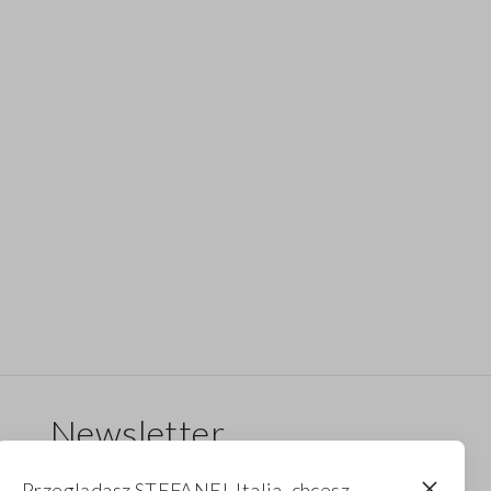
Newsletter
Otrzymuj informacje o nowych dropach,
Przeglądasz STEFANEL Italia, chcesz