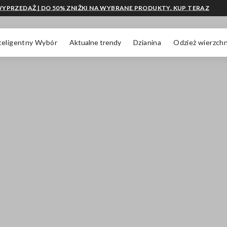
YPRZEDAŻ | DO 50% ZNIŻKI NA WYBRANE PRODUKTY. KUP TERAZ
teligentny Wybór
Aktualne trendy
Dzianina
Odzież wierzchn