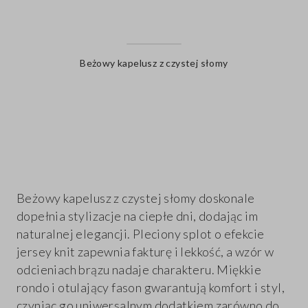
Beżowy kapelusz z czystej słomy
label.color
Beżowy kapelusz z czystej słomy doskonale
dopełnia stylizacje na ciepłe dni, dodając im
naturalnej elegancji. Pleciony splot o efekcie
jersey knit zapewnia fakturę i lekkość, a wzór w
odcieniach brązu nadaje charakteru. Miękkie
rondo i otulający fason gwarantują komfort i styl,
czyniąc go uniwersalnym dodatkiem zarówno do