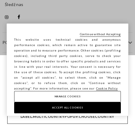
Śledź nas
Continue without Accepting
This website uses technical cookies and anonymous
POMOC
performance cookies, which remain active to guarantee site
operation and to measure performance. Other cookies (profiling
cookies), including third party cookies, serve to check your
browsing habits in order to offer specific products and services
FIRMA
in line with your real interests. Your consent is necessary for
Przeglądasz STEFANEL Italia, chcesz
the use of these cookies. To accept the profiling cookies, click
zapisać swoją lokalizację?
on "accept all cookies”, to select them, click on “Manage
KONTAKTY
cookies”, or to refuse them, click on “Continue without
accepting”. For more information, please see our
Cookie Policy
MANAGE COOKIES
POTWIERDŹ
Copyright © Ovs S.p.A. P.Iva 04240010274 - Cap. Soc.
290.923.470 -
2.4.0
ACCEPT ALL COOKIES
footer.item.country
Polska
LABEL.MULTICOUNTRYPOPUP.CHOOSECOUNTRY