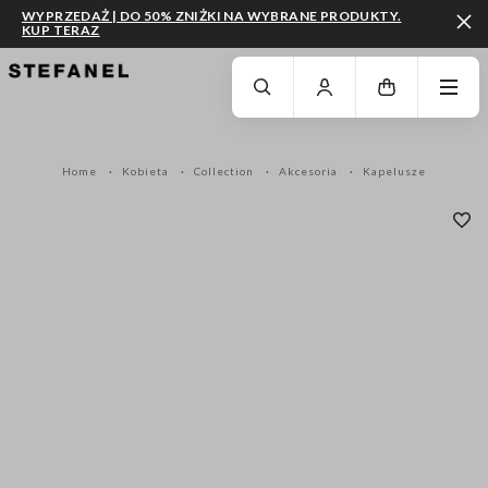
WYPRZEDAŻ | DO 50% ZNIŻKI NA WYBRANE PRODUKTY.
KUP TERAZ
PRZEJDŹ DO GŁÓWNEJ TREŚCI
PRZEWIŃ NA DÓŁ STRONY
Home
Kobieta
Collection
Akcesoria
Kapelusze