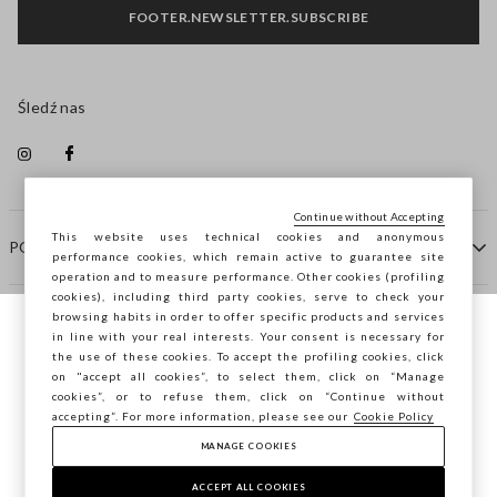
FOOTER.NEWSLETTER.SUBSCRIBE
Śledź nas
Continue without Accepting
This website uses technical cookies and anonymous
POMOC
performance cookies, which remain active to guarantee site
operation and to measure performance. Other cookies (profiling
cookies), including third party cookies, serve to check your
browsing habits in order to offer specific products and services
FIRMA
in line with your real interests. Your consent is necessary for
Przeglądasz STEFANEL Italia, chcesz
the use of these cookies. To accept the profiling cookies, click
zapisać swoją lokalizację?
on "accept all cookies”, to select them, click on “Manage
KONTAKTY
cookies”, or to refuse them, click on “Continue without
accepting”. For more information, please see our
Cookie Policy
MANAGE COOKIES
POTWIERDŹ
Copyright © Ovs S.p.A. P.Iva 04240010274 - Cap. Soc.
290.923.470 -
2.4.0
ACCEPT ALL COOKIES