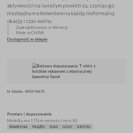
aktywności na świeżym powietrzu, czyniąc go
niezbędnym elementem na każdą nieformalną
okazję i czas wolny.
Zaprojektowano w Wenecji
Made in
CHINA
Dostępność w sklepie
N. Sztuka.
003570673
Pomiary i dopasowanie
Modelka ma 175cm wzrostu i nosi XS.
BAWEŁNA
PRĄŻKI
SLIM
GOLF
KRÓTKI