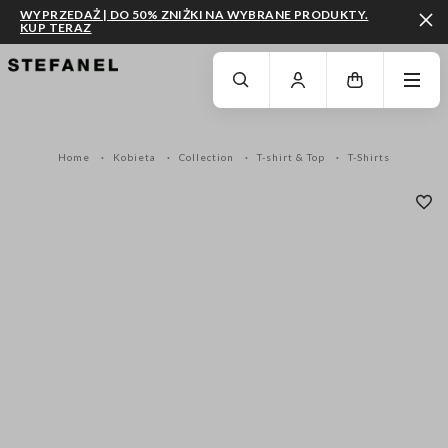
WYPRZEDAŻ | DO 50% ZNIŻKI NA WYBRANE PRODUKTY.
KUP TERAZ
PRZEJDŹ DO GŁÓWNEJ TREŚCI
PRZEWIŃ NA DÓŁ STRONY
Home
Kobieta
Collection
T-shirt & Top
T-Shirts