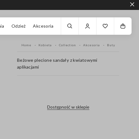
ia
Odzież
Akcesoria
Home
Kobieta
Collection
Akcesoria
Buty
Beżowe plecione sandały z kwiatowymi
aplikacjami
label.color
Dostępność w sklepie