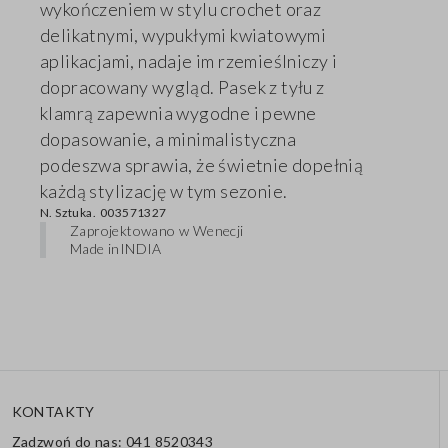
wykończeniem w stylu crochet oraz
delikatnymi, wypukłymi kwiatowymi
aplikacjami, nadaje im rzemieślniczy i
dopracowany wygląd. Pasek z tyłu z
klamrą zapewnia wygodne i pewne
dopasowanie, a minimalistyczna
podeszwa sprawia, że świetnie dopełnią
każdą stylizację w tym sezonie.
N. Sztuka.
003571327
Zaprojektowano w Wenecji
Made in
INDIA
KONTAKTY
Zadzwoń do nas: 041 8520343