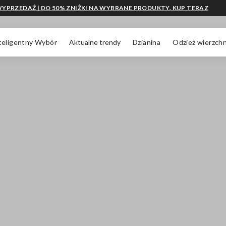
YPRZEDAŻ | DO 50% ZNIŻKI NA WYBRANE PRODUKTY. KUP TERAZ
teligentny Wybór
Aktualne trendy
Dzianina
Odzież wierzchn