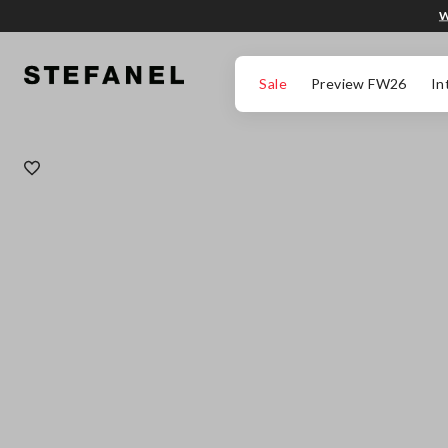
W
PRZEJDŹ DO GŁÓWNEJ TREŚCI
PRZEWIŃ NA DÓŁ STRONY
Sale
Preview FW26
In