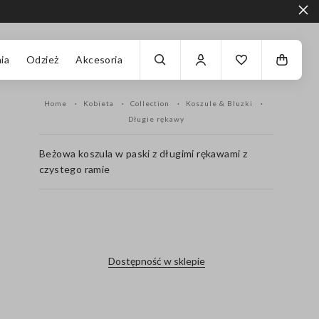
ia
Odzież
Akcesoria
Home
Kobieta
Collection
Koszule & Bluzki
Długie rękawy
Beżowa koszula w paski z długimi rękawami z
czystego ramie
label.color
Dostępność w sklepie