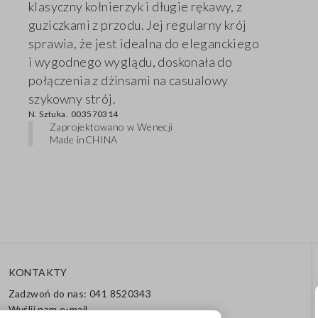
klasyczny kołnierzyk i długie rękawy, z
guziczkami z przodu. Jej regularny krój
sprawia, że jest idealna do eleganckiego
i wygodnego wyglądu, doskonała do
połączenia z dżinsami na casualowy
szykowny strój.
N. Sztuka.
003570314
Zaprojektowano w Wenecji
Made in
CHINA
KONTAKTY
Zadzwoń do nas: 041 8520343
Wyślij nam e-mail