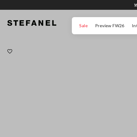
W
PRZEJDŹ DO GŁÓWNEJ TREŚCI
PRZEWIŃ NA DÓŁ STRONY
Sale
Preview FW26
In