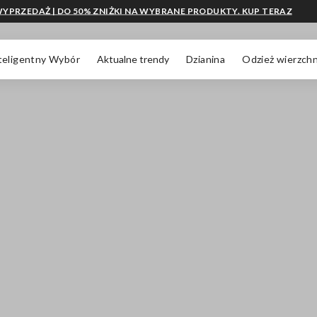
YPRZEDAŻ | DO 50% ZNIŻKI NA WYBRANE PRODUKTY. KUP TERAZ
teligentny Wybór
Aktualne trendy
Dzianina
Odzież wierzchn