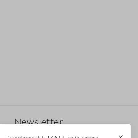
Newsletter
Otrzymuj informacje o nowych dropach,
Przeglądasz STEFANEL Italia, chcesz