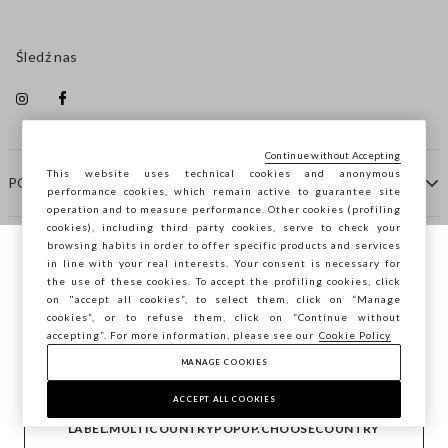
Śledź nas
Continue without Accepting
This website uses technical cookies and anonymous
POMOC
performance cookies, which remain active to guarantee site
operation and to measure performance. Other cookies (profiling
cookies), including third party cookies, serve to check your
browsing habits in order to offer specific products and services
FIRMA
in line with your real interests. Your consent is necessary for
Przeglądasz STEFANEL Italia, chcesz
the use of these cookies. To accept the profiling cookies, click
zapisać swoją lokalizację?
on "accept all cookies”, to select them, click on “Manage
KONTAKTY
cookies”, or to refuse them, click on “Continue without
accepting”. For more information, please see our
Cookie Policy
MANAGE COOKIES
POTWIERDŹ
Copyright © Ovs S.p.A. P.Iva 04240010274 - Cap. Soc.
290.923.470 -
2.4.0
ACCEPT ALL COOKIES
footer.item.country
Polska
LABEL.MULTICOUNTRYPOPUP.CHOOSECOUNTRY