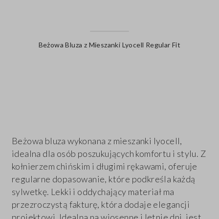
Beżowa Bluza z Mieszanki Lyocell Regular Fit
label.color
Beżowa bluza wykonana z mieszanki lyocell,
idealna dla osób poszukujących komfortu i stylu. Z
kołnierzem chińskim i długimi rękawami, oferuje
regularne dopasowanie, które podkreśla każdą
sylwetkę. Lekki i oddychający materiał ma
przezroczystą fakturę, która dodaje elegancji
projektowi. Idealna na wiosenne i letnie dni, jest