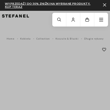
WYPRZEDAŻ | DO 50% ZNIŻKI NA WYBRANE PRODUKTY.
KUP TERAZ
PRZEJDŹ DO GŁÓWNEJ TREŚCI
PRZEWIŃ NA DÓŁ STRONY
Home
Kobieta
Collection
Koszule & Bluzki
Długie rękawy