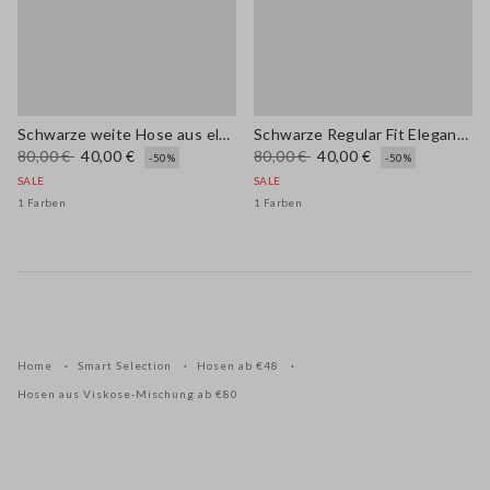
Schwarze weite Hose aus elastischem Viskose-Mix
Schwarze Regular Fit Elegante Hose
80,00 €
40,00 €
80,00 €
40,00 €
-50%
-50%
SALE
SALE
1 Farben
1 Farben
Home
Smart Selection
Hosen ab €48
Hosen aus Viskose-Mischung ab €80