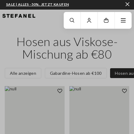
SALE | ALLES -50%. JETZT KAUFEN
ZUM HAUPTINHALT SPRINGEN
GEHEN SIE ZUM ENDE DER SEITE
Hosen aus Viskose-
Mischung ab €80
Alle anzeigen
Gabardine-Hosen ab €100
Hosen au