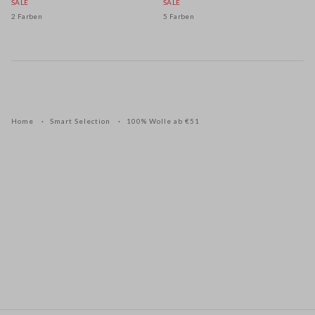
SALE
SALE
2 Farben
5 Farben
Home
Smart Selection
100% Wolle ab €51