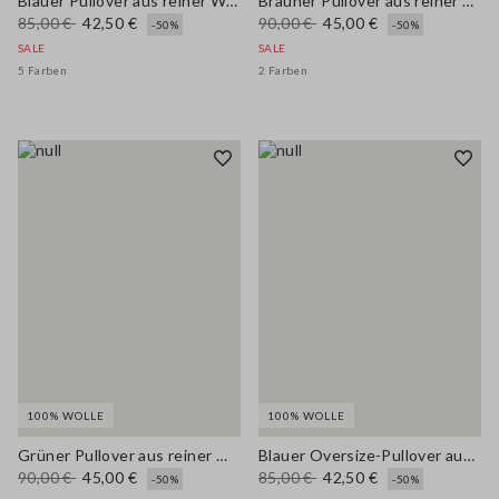
Blauer Pullover aus reiner Wolle im Oversized-Look
Brauner Pullover aus reiner Wolle, regular fit mit Polokragen
85,00 €
42,50 €
90,00 €
45,00 €
-50%
-50%
SALE
SALE
5 Farben
2 Farben
100% WOLLE
100% WOLLE
Grüner Pullover aus reiner Wolle mit Polokragen und regulärer Passform
Blauer Oversize-Pullover aus reiner Wolle
90,00 €
45,00 €
85,00 €
42,50 €
-50%
-50%