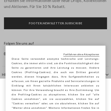
Erhalten Sie Informationen über neue Drops, Kollektionen
und Aktionen. Für Sie 10 % Rabatt.
FOOTER.NEWSLETTER.SUBSCRIBE
Folgen Sie uns auf
Fortfahren ohne Akzeptieren
Diese Seite verwendet anonyme technische und Leistungs-
Cookies, die immer aktiv sind, um die Funktionstüchtigkeit der
Seite zu garantieren und ihre Leistung zu messen; Andere
Cookies (Profiling-Cookies), die auch von Dritten gesetzt
HILFE
werden, dienen hingegen dazu, Ihre Surfgewohnheiten zu
erfassen, um Ihnen gezielte Produkte und Serviceleistungen in
Einklang mit Ihren tatsächlichen Interessen anbieten zu
Sie surfen auf der Seite von STEFANEL
können. Für ihre Verwendung braucht es Ihre Zustimmung. Um
AGENTUR
die Profiling-Cookies zu akzeptieren, klicken Sie auf "alle
Deutschland, möchten Sie Ihren Standort
Cookies annehmen", um sie auszuwählen, klicken Sie auf
speichern?
"Cookies verwalten" oder, um sie abzulehnen, klicken Sie auf
KONTAKTE
"Weiter ohne annehmen". Weitere Informationen finden Sie in