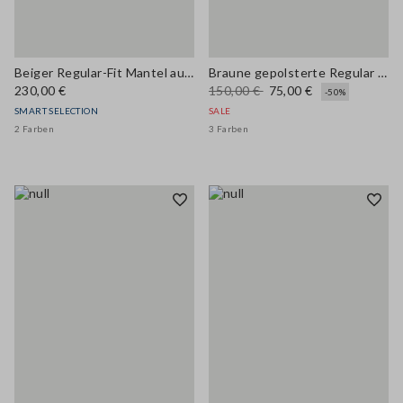
Beiger Regular-Fit Mantel aus Wollmischung
Braune gepolsterte Regular Fit-Weste mit Reißverschluss
230,00 €
150,00 €
75,00 €
-50%
SMART SELECTION
SALE
2 Farben
3 Farben