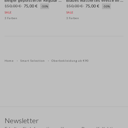
Beiger gepolsterter Regular Fit Gilet mit Reißverschluss
Blaues wattiertes Weste im regular fit mit Reißverschluss
150,00 €
75,00 €
150,00 €
75,00 €
-50%
-50%
SALE
SALE
3 Farben
3 Farben
Home
Smart Selection
Oberbekleidung ab €90
Footer
Newsletter