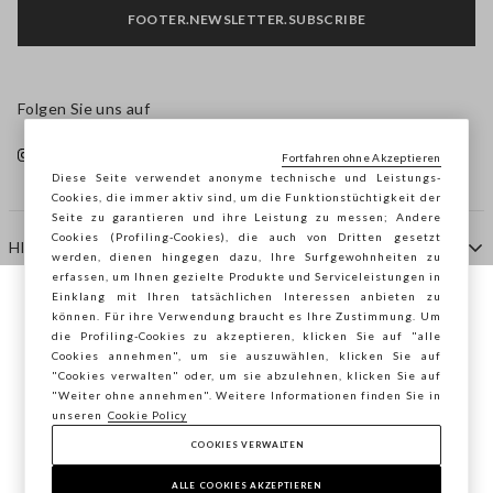
FOOTER.NEWSLETTER.SUBSCRIBE
Folgen Sie uns auf
Fortfahren ohne Akzeptieren
Diese Seite verwendet anonyme technische und Leistungs-
Cookies, die immer aktiv sind, um die Funktionstüchtigkeit der
Seite zu garantieren und ihre Leistung zu messen; Andere
Cookies (Profiling-Cookies), die auch von Dritten gesetzt
HILFE
werden, dienen hingegen dazu, Ihre Surfgewohnheiten zu
erfassen, um Ihnen gezielte Produkte und Serviceleistungen in
Einklang mit Ihren tatsächlichen Interessen anbieten zu
Sie surfen auf der Seite von STEFANEL
können. Für ihre Verwendung braucht es Ihre Zustimmung. Um
AGENTUR
die Profiling-Cookies zu akzeptieren, klicken Sie auf "alle
Deutschland, möchten Sie Ihren Standort
Cookies annehmen", um sie auszuwählen, klicken Sie auf
speichern?
"Cookies verwalten" oder, um sie abzulehnen, klicken Sie auf
KONTAKTE
"Weiter ohne annehmen". Weitere Informationen finden Sie in
unseren
Cookie Policy
COOKIES VERWALTEN
BESTÄTIGEN
Copyright © Ovs S.p.A. MwSt.-Nr. 04240010274 - Kap.
Kap. 290.923.470 -
2.4.0
ALLE COOKIES AKZEPTIEREN