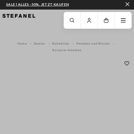
SALE | ALLES -50%. JETZT KAUFEN
ZUM HAUPTINHALT SPRINGEN
GEHEN SIE ZUM ENDE DER SEITE
Home
Damen
Kollektion
Hemden und Blusen
Kurzarm-Hemden