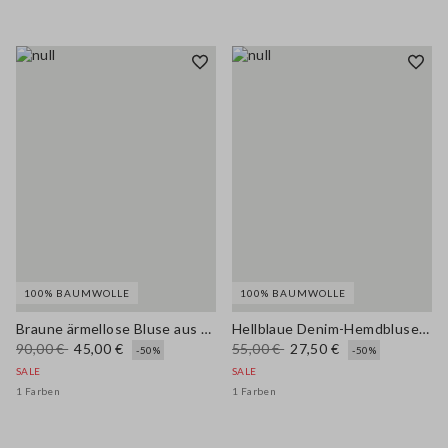
100% BAUMWOLLE
100% BAUMWOLLE
Braune ärmellose Bluse aus reiner Baumwolle, Regular Fit
Hellblaue Denim-Hemdbluse aus reiner Baumwolle mit Oversize-Passform
90,00 €
45,00 €
55,00 €
27,50 €
-50%
-50%
SALE
SALE
1 Farben
1 Farben