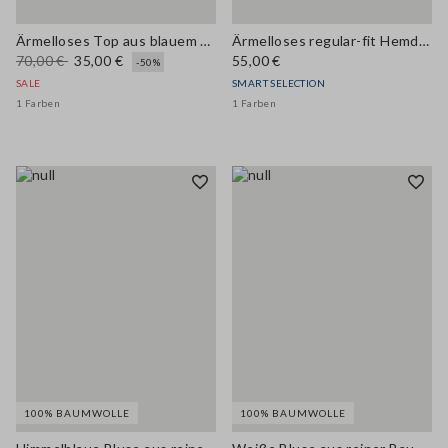
Ärmelloses Top aus blauem Denim mit Stretch-Baumwolle in regulärer Passform
Ärmelloses regular-fit Hemd aus blauem Denim und Baumwollmischung
70,00 €
35,00 €
55,00 €
-50%
SALE
SMART SELECTION
1 Farben
1 Farben
100% BAUMWOLLE
100% BAUMWOLLE