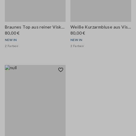
Braunes Top aus reiner Viskose mit V-Ausschnitt und Spitzendetail, Regular Fit
Weiße Kurzarmbluse aus Viskosemix mit Stehkragen
80,00 €
80,00 €
NEW IN
NEW IN
2 Farben
3 Farben