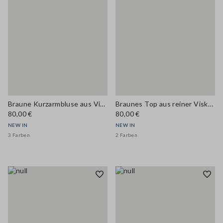
Braune Kurzarmbluse aus Viskosemix mit Stehkragen
Braunes Top aus reiner Viskose mit V-Ausschnitt und Spitzendetail, Regular Fit
80,00 €
80,00 €
NEW IN
NEW IN
3 Farben
2 Farben