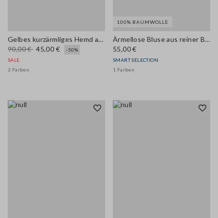
100% BAUMWOLLE
Gelbes kurzärmliges Hemd aus Lyocell-Mischung im Regular Fit
Ärmellose Bluse aus reiner Baumwolle Denim Blau Regular Fit
90,00 €
45,00 €
55,00 €
-50%
SALE
SMART SELECTION
3 Farben
1 Farben