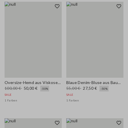
Oversize-Hemd aus Viskosemix mit blau-weißen Streifen
Blaue Denim-Bluse aus Baumwoll-, Leinen- und Viskosemix, Oversize-Fit
100,00 €
50,00 €
55,00 €
27,50 €
-50%
-50%
SALE
SALE
1 Farben
1 Farben