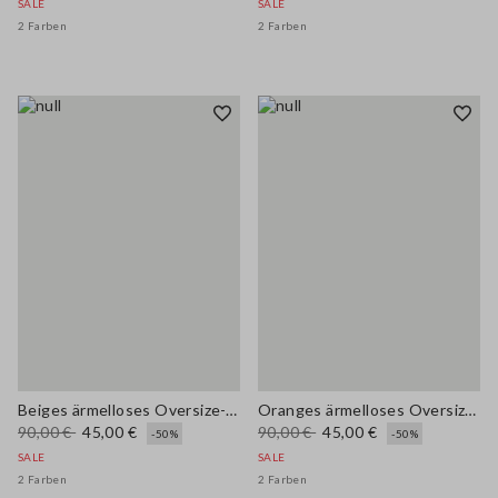
SALE
SALE
2 Farben
2 Farben
Beiges ärmelloses Oversize-Top aus Leinen-Baumwoll-Mix
Oranges ärmelloses Oversize-Top aus Leinen-Baumwoll-Mix
90,00 €
45,00 €
90,00 €
45,00 €
-50%
-50%
SALE
SALE
2 Farben
2 Farben