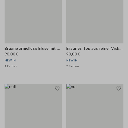
Braune ärmellose Bluse mit Plissee-Struktur, Regular Fit
Braunes Top aus reiner Viskose mit Bindeschleife, Regular Fit
90,00 €
90,00 €
NEW IN
NEW IN
1 Farben
2 Farben