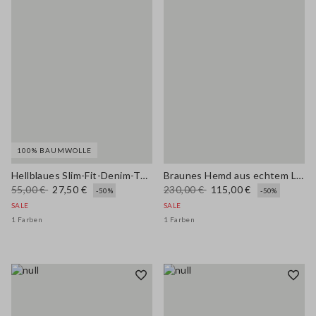
100% BAUMWOLLE
Hellblaues Slim-Fit-Denim-Top aus reiner Baumwolle
Braunes Hemd aus echtem Leder, Regular Fit
55,00 €
27,50 €
230,00 €
115,00 €
-50%
-50%
SALE
SALE
1 Farben
1 Farben