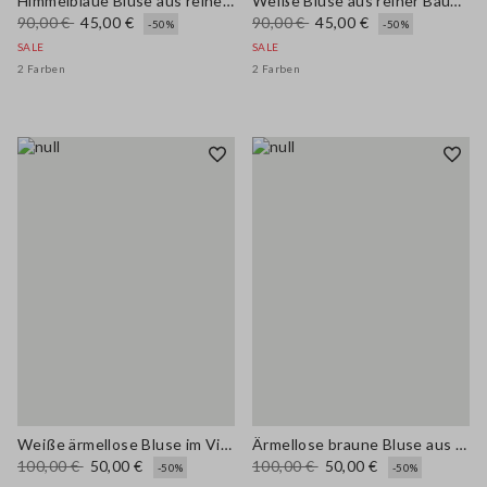
Himmelblaue Bluse aus reiner Baumwolle mit V-Ausschnitt und regulärer Passform
Weiße Bluse aus reiner Baumwolle, reguläre Passform mit V-Ausschnitt
90,00 €
45,00 €
90,00 €
45,00 €
-50%
-50%
SALE
SALE
2 Farben
2 Farben
Weiße ärmellose Bluse im Viskose-Mix, reguläre Passform
Ärmellose braune Bluse aus Viskose-Mischung, normaler Schnitt
100,00 €
50,00 €
100,00 €
50,00 €
-50%
-50%