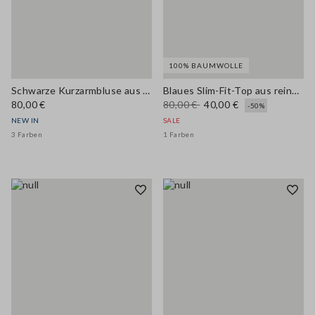
100% BAUMWOLLE
Schwarze Kurzarmbluse aus Viskosemix mit Stehkragen
Blaues Slim-Fit-Top aus reiner Baumwolle mit schmalen Trägern
80,00 €
80,00 €
40,00 €
-50%
NEW IN
SALE
3 Farben
1 Farben