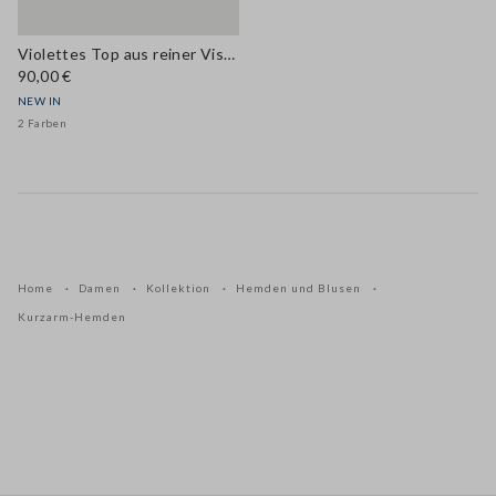
Violettes Top aus reiner Viskose mit Bindekragen, Regular Fit
90,00 €
NEW IN
2 Farben
Home
Damen
Kollektion
Hemden und Blusen
Kurzarm-Hemden