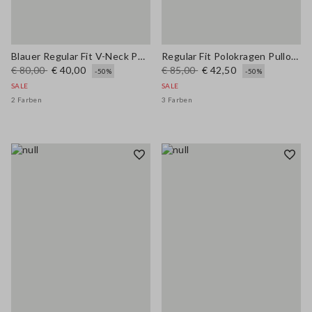
Blauer Regular Fit V-Neck Pullover aus Lyocell und Baumwolle
Regular Fit Polokragen Pullover aus Lyocell und Baumwolle in Orange
€ 80,00
€ 40,00
€ 85,00
€ 42,50
-50%
-50%
SALE
SALE
2 Farben
3 Farben