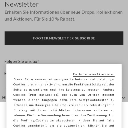
Newsletter
Erhalten Sie Informationen über neue Drops, Kollektionen
und Aktionen. Für Sie 10 % Rabatt.
FOOTER.NEWSLETTER.SUBSCRIBE
Folgen Sie uns auf
Fortfahren ohne Akzeptieren
Diese Seite verwendet anonyme technische und Leistungs-
Cookies, die immer aktiv sind, um die Funktionstüchtigkeit der
Seite zu garantieren und ihre Leistung zu messen; Andere
Cookies (Profiling-Cookies), die auch von Dritten gesetzt
HILFE
werden, dienen hingegen dazu, Ihre Surfgewohnheiten zu
erfassen, um Ihnen gezielte Produkte und Serviceleistungen in
Einklang mit Ihren tatsächlichen Interessen anbieten zu
Sie surfen auf der Seite von STEFANEL
können. Für ihre Verwendung braucht es Ihre Zustimmung. Um
AGENTUR
die Profiling-Cookies zu akzeptieren, klicken Sie auf "alle
Österreich, möchten Sie Ihren Standort
Cookies annehmen", um sie auszuwählen, klicken Sie auf