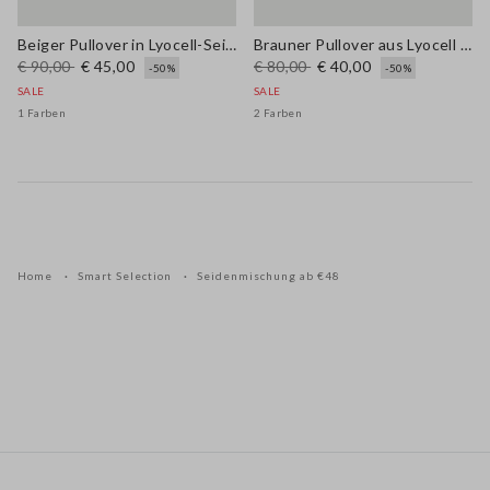
Beiger Pullover in Lyocell-Seide-Mischung mit normaler Passform und Schnürung
Brauner Pullover aus Lyocell und Baumwolle in Regular Fit mit V-Ausschnitt
€ 90,00
€ 45,00
€ 80,00
€ 40,00
-50%
-50%
SALE
SALE
1 Farben
2 Farben
Home
Smart Selection
Seidenmischung ab €48
Footer