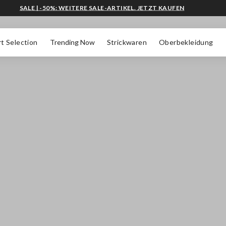
SALE | -50%: WEITERE SALE-ARTIKEL. JETZT KAUFEN
t Selection
Trending Now
Strickwaren
Oberbekleidung