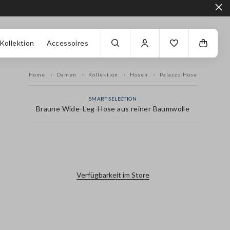
Kollektion
Accessoires
Home
Damen
Kollektion
Hosen
Palazzo-Hose
SMART SELECTION
Braune Wide-Leg-Hose aus reiner Baumwolle
label.color
Verfügbarkeit im Store