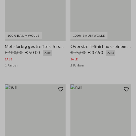
100% BAUMWOLLE
100% BAUMWOLLE
Mehrfarbig gestreiftes Jersey aus reiner Baumwolle, regular fit
Oversize T-Shirt aus reinem Baumwolle mit bunten Streifen
€ 100,00
€ 50,00
€ 75,00
€ 37,50
-50%
-50%
SALE
SALE
1 Farben
2 Farben