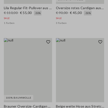
Lila Regular-Fit-Pullover aus Baumwollmischung mit Netzmuster
Oversize rotes Cardigan aus reiner Baumwolle mit Reißverschluss
€ 110,00
€ 55,00
€ 90,00
€ 45,00
-50%
-50%
SALE
SALE
1 Farben
3 Farben
100% BAUMWOLLE
Brauner Oversize-Cardigan aus reiner Baumwolle
Beige weite Hose aus Stretch-Baumwolle