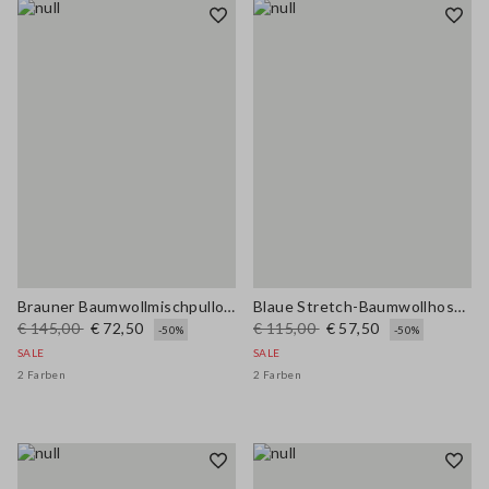
Brauner Baumwollmischpullover im Regular-Fit mit Karomuster
Blaue Stretch-Baumwollhose mit weitem Bein
€ 145,00
€ 72,50
€ 115,00
€ 57,50
-50%
-50%
SALE
SALE
2 Farben
2 Farben