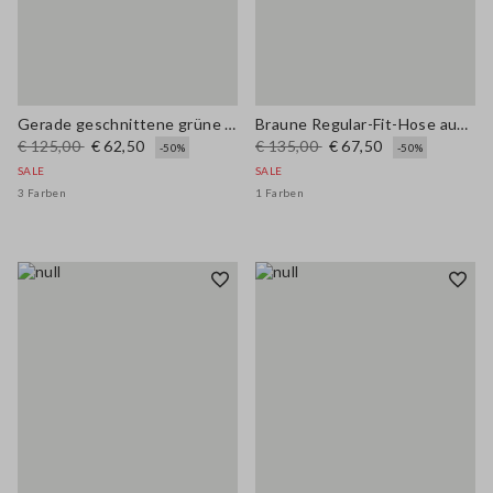
Gerade geschnittene grüne Baumwoll-Leinen-Mischhose mit normaler Passform
Braune Regular-Fit-Hose aus Viskose-Mischung
€ 125,00
€ 62,50
€ 135,00
€ 67,50
-50%
-50%
SALE
SALE
3 Farben
1 Farben