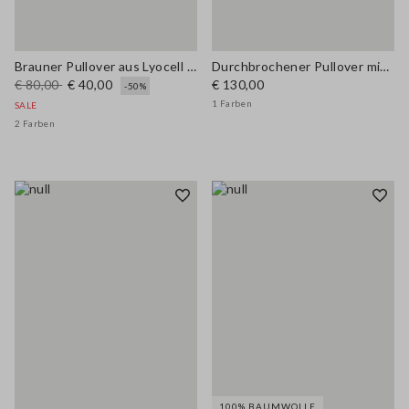
Brauner Pullover aus Lyocell und Baumwolle in Regular Fit mit V-Ausschnitt
Durchbrochener Pullover mit Mikropailletten
€ 80,00
€ 40,00
€ 130,00
-50%
1 Farben
SALE
2 Farben
100% BAUMWOLLE