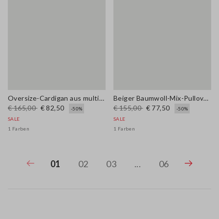
Oversize-Cardigan aus multicolor Baumwollmischung mit Stickereien
Beiger Baumwoll-Mix-Pullover Regular Fit
€ 165,00
€ 82,50
€ 155,00
€ 77,50
-50%
-50%
SALE
SALE
1 Farben
1 Farben
01
02
03
...
06