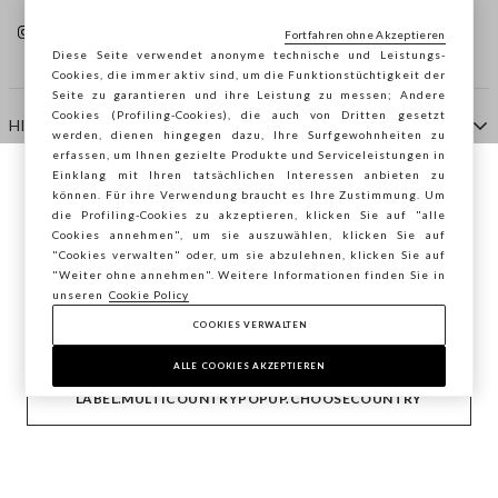
Fortfahren ohne Akzeptieren
Diese Seite verwendet anonyme technische und Leistungs-
Cookies, die immer aktiv sind, um die Funktionstüchtigkeit der
Seite zu garantieren und ihre Leistung zu messen; Andere
Cookies (Profiling-Cookies), die auch von Dritten gesetzt
HILFE
werden, dienen hingegen dazu, Ihre Surfgewohnheiten zu
erfassen, um Ihnen gezielte Produkte und Serviceleistungen in
Einklang mit Ihren tatsächlichen Interessen anbieten zu
Sie surfen auf der Seite von STEFANEL
können. Für ihre Verwendung braucht es Ihre Zustimmung. Um
AGENTUR
die Profiling-Cookies zu akzeptieren, klicken Sie auf "alle
Österreich, möchten Sie Ihren Standort
Cookies annehmen", um sie auszuwählen, klicken Sie auf
speichern?
"Cookies verwalten" oder, um sie abzulehnen, klicken Sie auf
KONTAKTE
"Weiter ohne annehmen". Weitere Informationen finden Sie in
unseren
Cookie Policy
COOKIES VERWALTEN
BESTÄTIGEN
Copyright © Ovs S.p.A. MwSt.-Nr. 04240010274 - Kap.
Kap. 290.923.470 -
2.4.0
ALLE COOKIES AKZEPTIEREN
footer.item.country
Österreich
LABEL.MULTICOUNTRYPOPUP.CHOOSECOUNTRY
Privacy Policy
-
Cookie Policy
-
Cookies verwalten