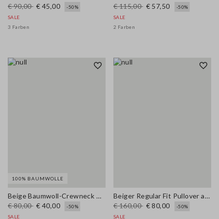
€ 90,00
€ 45,00
€ 115,00
€ 57,50
-50%
-50%
SALE
SALE
3 Farben
2 Farben
100% BAUMWOLLE
Beige Baumwoll-Crewneck mit regulärer Passform
Beiger Regular Fit Pullover aus Baumwolle und Leinen mit Lochmuster
€ 80,00
€ 40,00
€ 160,00
€ 80,00
-50%
-50%
SALE
SALE