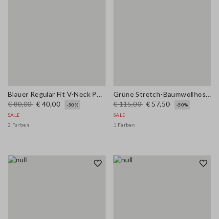
Blauer Regular Fit V-Neck Pullover aus Lyocell und Baumwolle
Grüne Stretch-Baumwollhose mit weitem Bein
€ 80,00
€ 40,00
€ 115,00
€ 57,50
-50%
-50%
SALE
SALE
2 Farben
1 Farben