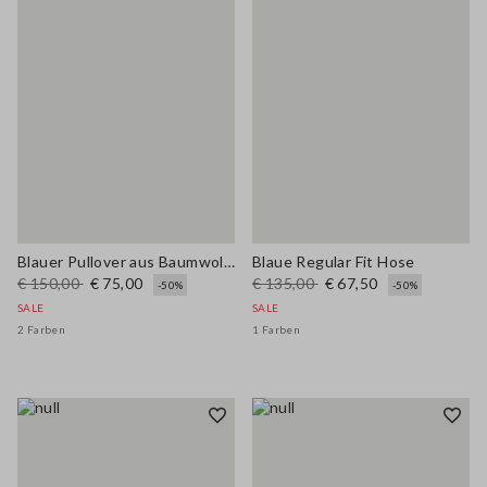
Blauer Pullover aus Baumwollmischung, reguläre Passform mit Mesh-Muster
Blaue Regular Fit Hose
€ 150,00
€ 75,00
€ 135,00
€ 67,50
-50%
-50%
SALE
SALE
2 Farben
1 Farben