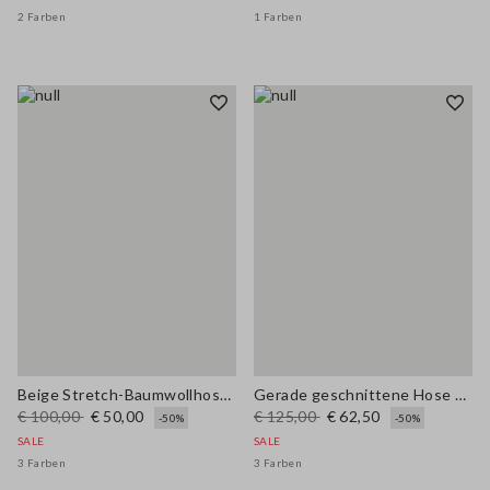
2 Farben
1 Farben
Beige Stretch-Baumwollhosen
Gerade geschnittene Hose aus lila Baumwoll-Leinen-Mischung mit regulärer Passform
€ 100,00
€ 50,00
€ 125,00
€ 62,50
-50%
-50%
SALE
SALE
3 Farben
3 Farben