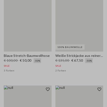
100% BAUMWOLLE
Blaue Stretch-Baumwollhose
Weiße Strickjacke aus reiner Baumwolle, Regular Fit mit Knöpfen
€ 100,00
€ 50,00
€ 135,00
€ 67,50
-50%
-50%
SALE
SALE
3 Farben
2 Farben