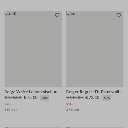
Beige Weite Leinenmischung Hose
Beiger Regular Fit Baumwoll-Mischgewebe-Pullover mit Karomuster
€ 150,00
€ 75,00
€ 145,00
€ 72,50
-50%
-50%
SALE
SALE
1 Farben
2 Farben