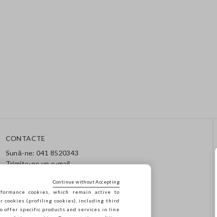
CONTACTE
Sună-ne: 041 8520343
Trimite-ne un e-mail
Urmărește comanda / returul
tău
Continue without Accepting
formance cookies, which remain active to
cookies (profiling cookies), including third
o offer specific products and services in line