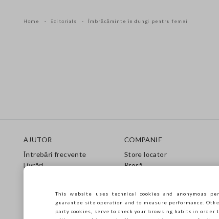
Home
Editorials
Îmbrăcăminte în dungi pentru femei
Footer
AJUTOR
COMPANIE
Întrebări frecvente
Store locator
Livrări
Presă
Returnări
Condiții de vânzare
Gift Card
Franchsing
This website uses technical cookies and anonymous per
Ghid de îngrijire
Accesibilitate
guarantee site operation and to measure performance. Other 
Ghid de mărimi
Sustenabilitate
party cookies, serve to check your browsing habits in order t