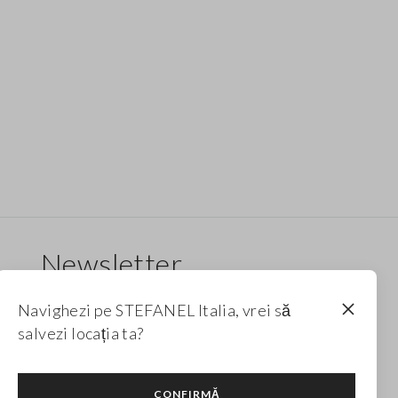
Newsletter
Primește informații despre noi drop-uri, colecții
Navighezi pe STEFANEL Italia, vrei să
și promoții. Pentru tine, reducere de 10%.
salvezi locația ta?
FOOTER.NEWSLETTER.SUBSCRIBE
CONFIRMĂ