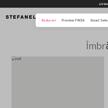
LIVRA
MERGI LA CONȚINUTUL PRINCIPAL
DERULEAZĂ ÎN JOS
Reduceri
Preview FW26
Smart Sele
Îmbr