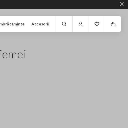
Îmbrăcăminte
Accesorii
femei